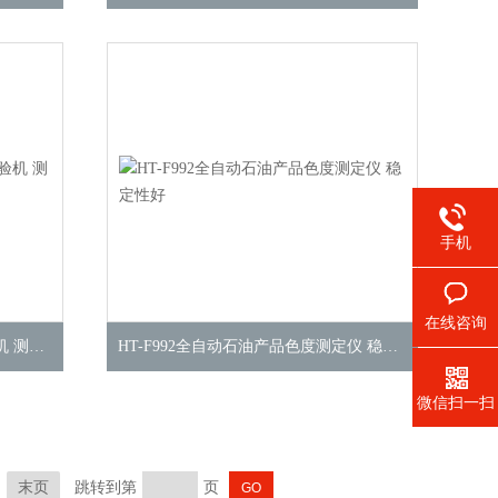
手机
在线咨询
HT-Z438电动轮椅车越障能力试验机 测试标准
HT-F992全自动石油产品色度测定仪 稳定性好
微信扫一扫
末页
跳转到第
页