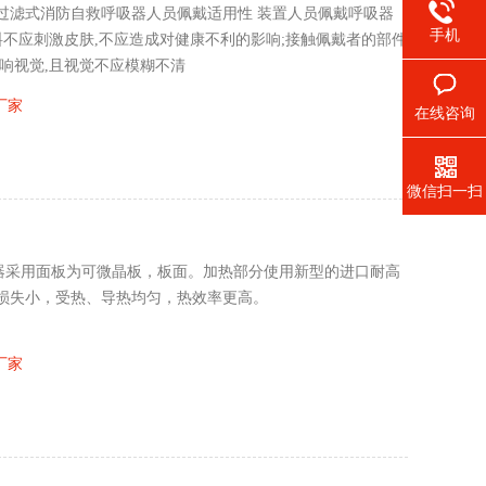
过滤式消防自救呼吸器人员佩戴适用性 装置人员佩戴呼吸器
手机
料不应刺激皮肤,不应造成对健康不利的影响;接触佩戴者的部件
响视觉,且视觉不应模糊不清
厂家
在线咨询
微信扫一扫
消解器采用面板为可微晶板，板面。加热部分使用新型的进口耐高
损失小，受热、导热均匀，热效率更高。
厂家