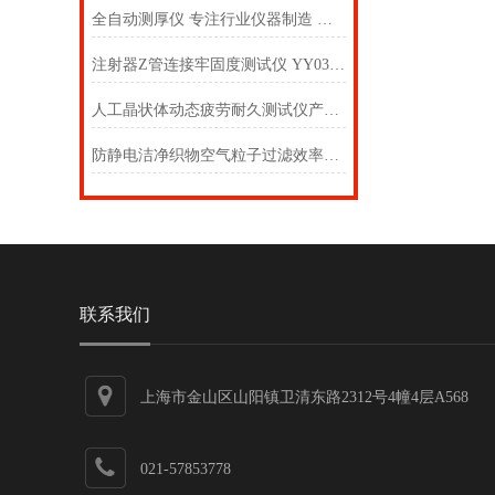
全自动测厚仪 专注行业仪器制造 上海徽涛
注射器Z管连接牢固度测试仪 YY0321-2017 支持国货！徽涛
人工晶状体动态疲劳耐久测试仪产品特点，上海徽涛
防静电洁净织物空气粒子过滤效率测试仪 专注行业多年 上海徽涛
联系我们
上海市金山区山阳镇卫清东路2312号4幢4层A568
021-57853778