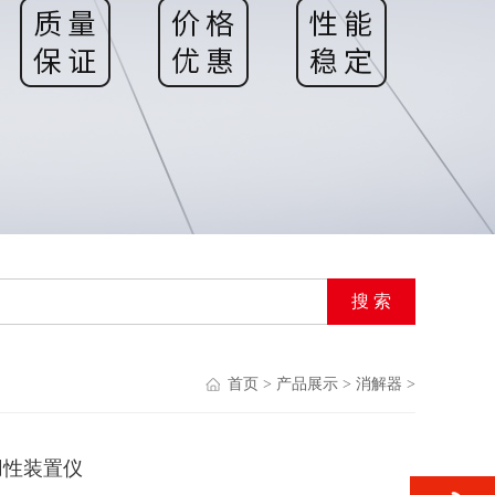
首页
>
产品展示
>
消解器
>
用性装置仪