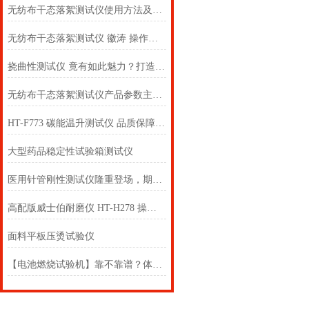
无纺布干态落絮测试仪使用方法及注意事项详解
无纺布干态落絮测试仪 徽涛 操作说明讲解
挠曲性测试仪 竟有如此魅力？打造仪器领域 新高地....上海徽涛！！
无纺布干态落絮测试仪产品参数主要如下
HT-F773 碳能温升测试仪 品质保障专业测试标准 上海徽涛
大型药品稳定性试验箱测试仪
医用针管刚性测试仪隆重登场，期待吗？上海徽涛！
高配版威士伯耐磨仪 HT-H278 操作简洁
面料平板压烫试验仪
【电池燃烧试验机】靠不靠谱？体验如何？网友给出了答案！上海徽涛！