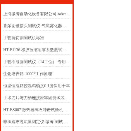
上海徽涛自动化设备有限公司-taber耐磨仪（双头）-行业论文
鲁尔圆锥接头测试仪-气流雾化器-全新升级 操作 用法介绍 上海徽涛！
手套抗切割测试机标准
HT-F1136 橡胶压缩耐寒系数测试仪 性能参数
​手套不泄漏测试仪（14工位） 专用生产-上海徽涛
生化培养箱-1000F工作原理
恒温恒湿箱控温精确度0.1度保用十年
手术刀片与刀柄连接应牢固测试装置 应用设计
HT-BS007 散热器碎石冲击试验机 工程师技术演示
非织造布溢流量测定仪 徽涛 测试原理