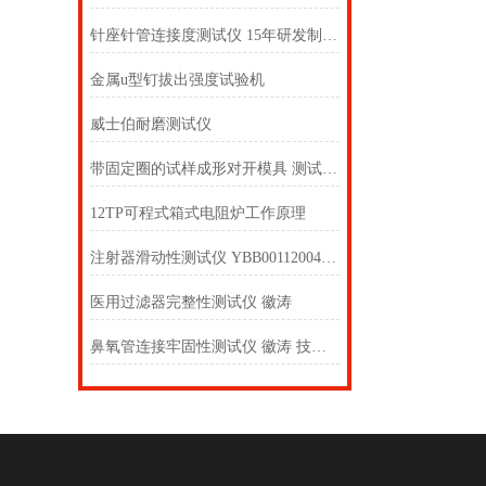
针座针管连接度测试仪 15年研发制造经验！靠谱，值得信耐！上海徽涛！
金属u型钉拔出强度试验机
威士伯耐磨测试仪
带固定圈的试样成形对开模具 测试步骤
12TP可程式箱式电阻炉工作原理
注射器滑动性测试仪 YBB00112004-2015哪家好？上海徽涛！
医用过滤器完整性测试仪 徽涛
鼻氧管连接牢固性测试仪 徽涛 技术指导