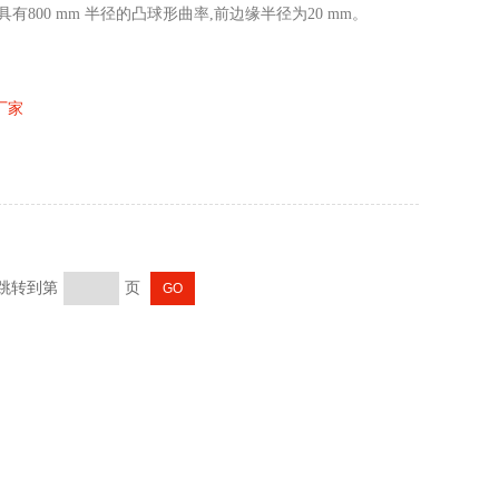
面具有800 mm 半径的凸球形曲率,前边缘半径为20 mm。
厂家
 跳转到第
页