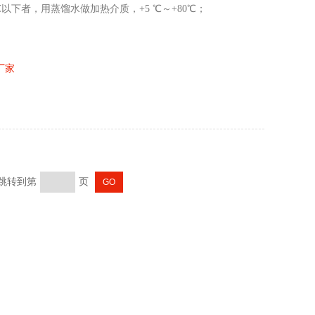
以下者，用蒸馏水做加热介质，+5 ℃～+80℃；
厂家
 跳转到第
页