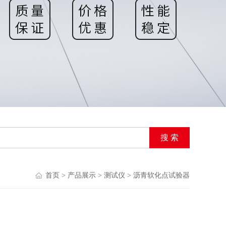
首页
>
产品展示
>
测试仪
>
沥青软化点试验器