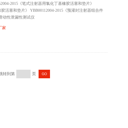
2004-2015《笔式注射器用氯化丁基橡胶活塞和垫片》
基橡胶活塞和垫片》 YBB00112004-2015《预灌封注射器组合件
滑动性泄漏性测试仪
厂家
 跳转到第
页