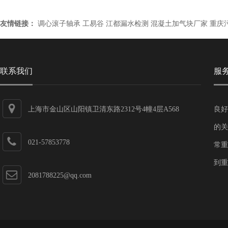
友情链接：
调心滚子轴承
工易谷
江都漏水检测
混凝土加气块厂家
重庆
联系我们
服
上海市金山区山阳镇卫清东路2312号4幢4层A568
良好
的关
021-57853778
常重
到重
2081788225@qq.com