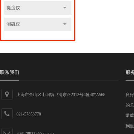
挺度仪
测硫仪
联系我们
服
上海市金山区山阳镇卫清东路2312号4幢4层A568
良好
的关
021-57853778
常重
到重
2081788225@qq.com