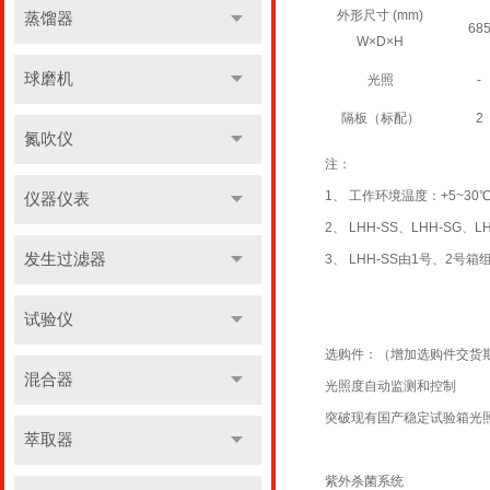
外形尺寸 (mm)
蒸馏器
68
W×D×H
球磨机
光照
-
隔板（标配）
2
氮吹仪
注：
1、 工作环境温度：+5~30
仪器仪表
2、 LHH-SS、LHH-SG
发生过滤器
3、 LHH-SS由1号、2号
试验仪
选购件：（增加选购件交货
混合器
光照度自动监测和控制
突破现有国产稳定试验箱光
萃取器
紫外杀菌系统