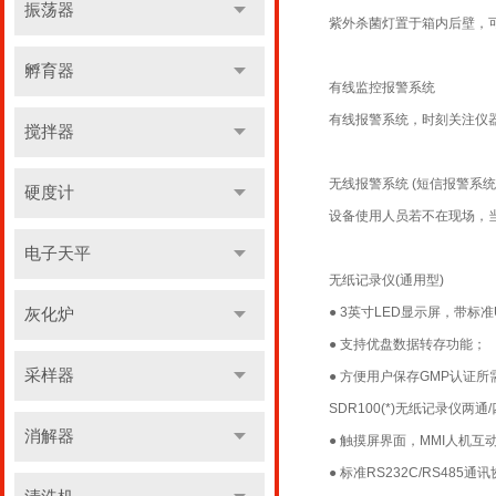
振荡器
紫外杀菌灯置于箱内后壁，
孵育器
有线监控报警系统
有线报警系统，时刻关注仪
搅拌器
无线报警系统 (短信报警系统
硬度计
设备使用人员若不在现场，
电子天平
无纸记录仪(通用型)
● 3英寸LED显示屏，带标准
灰化炉
● 支持优盘数据转存功能；
采样器
● 方便用户保存GMP认证
SDR100(*)无纸记录仪两通
消解器
● 触摸屏界面，MMI人机
● 标准RS232C/RS485