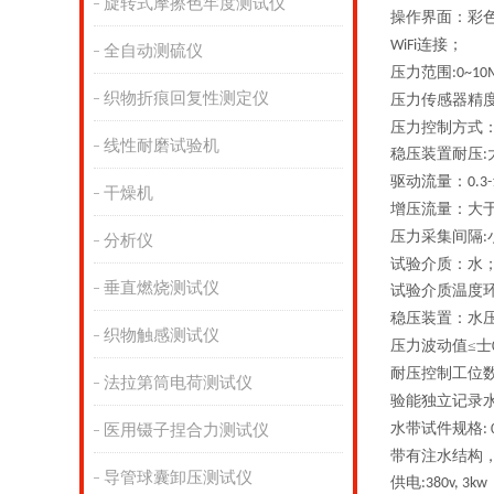
旋转式摩擦色牢度测试仪
操作界面：彩
连接；
WiFi
全自动测硫仪
压力范围
:0~10
织物折痕回复性测定仪
压力传感器精
压力控制方式
线性耐磨试验机
稳压装置耐压
:
驱动流量：
0.3-
干燥机
增压流量
：大
压力采集间隔
:
分析仪
试验介质：水
垂直燃烧测试仪
试验介质温度
稳压装置：水压
织物触感测试仪
压力波动值≤士
耐压控制工位
法拉第筒电荷测试仪
验能独立记录
水带试件规格
医用镊子捏合力测试仪
:
带有注水结构
导管球囊卸压测试仪
供电
:380v, 3kw