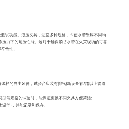
量测试功能。液压夹具，适宜多种规格，即使水带壁厚不同均
作压力下的耐压性能。这对干确保消防水带在火灾现场的可靠
和符合性。
碍试样的自由延伸，试验台应装有排气阀
设备有
路以上管道
;
2
同型号规格的试验时，能保证更换不同夹具方便简洁
;
水温等
，并能记录和保存。
)