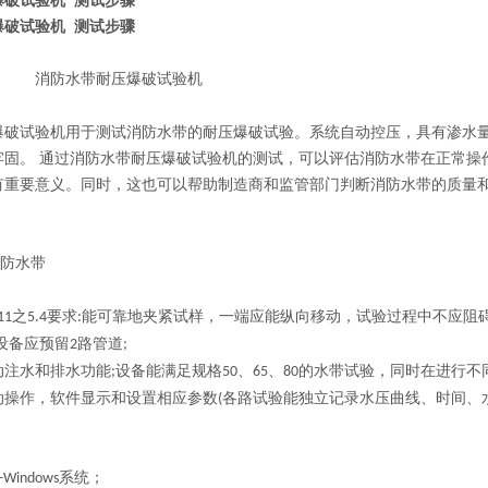
爆破试验机 测试步骤
爆破试验机 测试步骤
消防水带耐压爆破试验机
爆破试验机用于测试消防水带的耐压爆破试验。系统自动控压，具有渗水
牢固。 通过消防水带耐压爆破试验机的测试，可以评估消防水带在正常操
有重要意义。同时，这也可以帮助制造商和监管部门判断消防水带的质量
防水带
之
要求
能可靠地夹紧试样，一端应能纵向移动，试验过程中不应阻
11
5.4
:
设备应预留
路管道
2
;
动注水和排水功能
设备能满足规格
、
、
的水带试验，同时在进行不
;
50
65
80
动操作，软件显示和设置相应参数
各路试验能独立记录水压曲线、时间、
(
系统；
+Windows