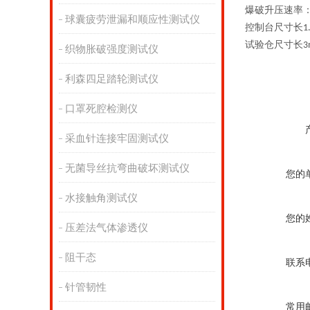
爆破升压速率
球囊疲劳泄漏和顺应性测试仪
控制台尺寸长
1
试验仓尺寸长
3
织物胀破强度测试仪
利森四足踏轮测试仪
口罩死腔检测仪
采血针连接牢固测试仪
无菌导丝抗弯曲破坏测试仪
您的
水接触角测试仪
您的
压差法气体渗透仪
阻干态
联系
针管韧性
常用