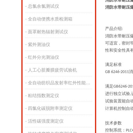
消防水带耐压
总氯余氯测试仪
消防水带耐压
全自动便携水质检测箱
产品介绍
:
面罩耐热辐射测试仪
消防水带耐压
可适宜，密封
紫外测油仪
性和安全性具
红外分光测油仪
满足标准
人工心脏瓣膜疲劳试验机
消
GB 6246-2011
全自动纺织品发射率红外性能分析
满足
GB6246-20
进行独立试验
,
粘结指数测定仪
试验装置能自
四氯化碳脱附率测定仪
计算机控制自
活性碳强度测定仪
技术
参数
控制系统：
PLC