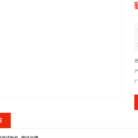
更
产
绍