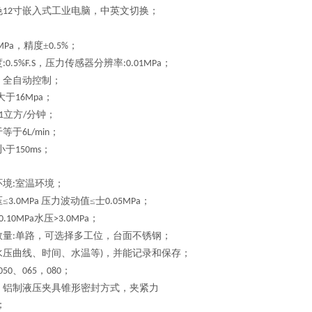
色
寸嵌入式工业电脑，中英文切换；
12
，
精度
±
；
MPa
0.5%
度
，压力传感器分辨率
；
:0.5%F.S
:0.01MPa
：全自动控制；
大于
；
16Mpa
立方
分钟；
1
/
于等于
；
6L/min
小于
；
150ms
；
环境
室温环境
；
:
≤
压力波动值≤士
；
3.0MPa
0.05MPa
水压
；
0.10MPa
>3.0MPa
数量
单路，
可选择多工位，
台面不锈钢
；
:
水压曲线、时间、水温等
，并能记录和保存
；
)
、
，
；
 050
065
080
，铝制液压夹具锥形密封方式，夹紧力
；