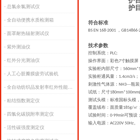
护
总氯余氯测试仪
护
全自动便携水质检测箱
符合标准
，
BS EN 168-2001
GB14866-
面罩耐热辐射测试仪
技术参数
紫外测油仪
控制系统：
PLC;
红外分光测油仪
操作界面：彩色
寸触摸屏
7
实验柜内部尺寸：
560mm*
人工心脏瓣膜疲劳试验机
实验柜通风量：
；
1.4cm3/s
刺激性气体源：
—瓶装
NH3
全自动纺织品发射率红外性能分析
试纸：尺寸
180mm*100mm
测试头模：标准国标头模
粘结指数测定仪
覆盖绒布：面质量
㎡
185g/
四氯化碳脱附率测定仪
试验时间：
可预设
0-99min
输入电源：
。
AC220V 50Hz
活性碳强度测定仪