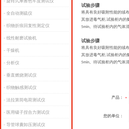
旋转式摩擦色牢度测试仪
试验步骤
将具有良好吸附性能的绒
全自动测硫仪
其放进毒气柜
试验柜内的
,
织物折痕回复性测定仪
。待试验柜内的气体
5min
线性耐磨试验机
试验步骤
将具有良好吸附性能的绒
干燥机
其放进毒气柜
试验柜内的
,
。待试验柜内的气体
5min
分析仪
垂直燃烧测试仪
织物触感测试仪
产品：
法拉第筒电荷测试仪
医用镊子捏合力测试仪
您的单位：
导管球囊卸压测试仪