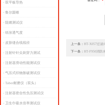
验证码：
双平板导热
鲁尔圆锥
阻燃测试仪
纸张透气度
皮肤缝合线线径
上一条：
HT-X057
下一条：
HT-F950
注射针针尖刺穿力测试
注射器滑动性能测试仪
气压式织物胀破测试仪
Taber耐磨仪（双头）
注射器密合性负压测试仪
卫生巾吸水倍率测试仪