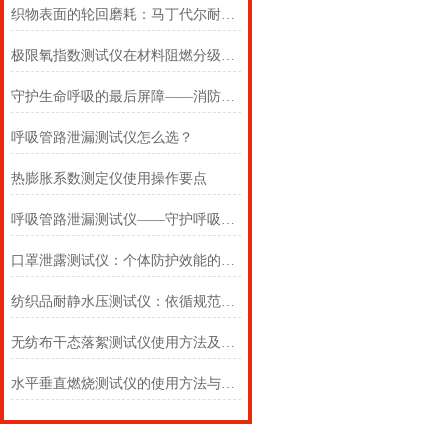
织物表面的轮回磨耗：马丁代尔耐磨仪在多点轨迹与压力恒定下的耐用叙事
极限氧指数测试仪在材料阻燃分级中的浓度边界判定
守护生命呼吸的最后屏障——消防自救呼吸器防护性能测试仪的全面检测
呼吸管路泄漏测试仪怎么选？
热膨胀系数测定仪使用操作要点
呼吸管路泄漏测试仪——守护呼吸类医疗器械安全的精密检测方案
口罩泄露测试仪：个体防护效能的科学评估仪器
纺织品耐静水压测试仪：依循规范，精准测防渗
无纺布干态落絮测试仪使用方法及注意事项详解
水平垂直燃烧测试仪的使用方法与注意事项