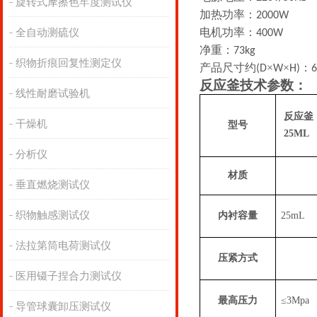
旋转式摩擦色牢度测试仪
加热功率：
2000W
电机功率：
全自动测硫仪
400W
净重：
73kg
织物折痕回复性测定仪
产品尺寸约
×
×
：
(D
W
H)
6
反应釜技术参数：
线性耐磨试验机
反应釜
干燥机
型号
25ML
分析仪
材质
垂直燃烧测试仪
织物触感测试仪
内衬容量
25mL
法拉第筒电荷测试仪
压紧方式
医用镊子捏合力测试仪
最高压力
≤3Mpa
导管球囊卸压测试仪