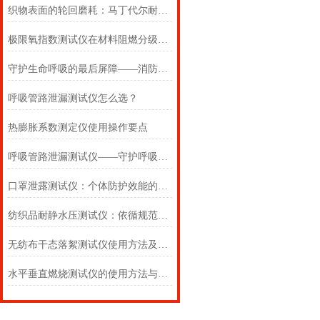
织物表面的轮回磨耗：马丁代尔耐磨仪在多点轨迹与压力恒定下的耐用叙事
极限氧指数测试仪在材料阻燃分级中的浓度边界判定
守护生命呼吸的最后屏障——消防自救呼吸器防护性能测试仪的全面检测
呼吸管路泄漏测试仪怎么选？
热膨胀系数测定仪使用操作要点
呼吸管路泄漏测试仪——守护呼吸类医疗器械安全的精密检测方案
口罩泄露测试仪：个体防护效能的科学评估仪器
纺织品耐静水压测试仪：依循规范，精准测防渗
无纺布干态落絮测试仪使用方法及注意事项详解
水平垂直燃烧测试仪的使用方法与注意事项