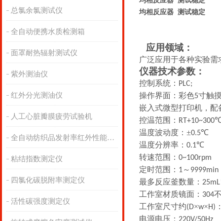
均相反应器 测试稳定
总氯余氯测试仪
均相反应器 测试稳定
全自动便携水质检测箱
应用领域：
面罩耐热辐射测试仪
广泛应用于各种实验需
仪器技术参数：
紫外测油仪
控制系统：
PLC;
红外分光测油仪
操作界面：彩色
寸触
5
嵌入式微型打印机，配
人工心脏瓣膜疲劳试验机
控温范围：
RT+10~300
温度波动度：±
℃
0.5
全自动纺织品发射率红外性能分析
温度分辨率：
℃
0.1
转速范围：
0~100rpm
粘结指数测定仪
定时范围：
～
1
9999min
四氯化碳脱附率测定仪
最多反应釜数量：
25mL
工作室材质镜面：
304
活性碳强度测定仪
工作室尺寸约
×
×
(D
w
H)
电源电压：
220V/50Hz