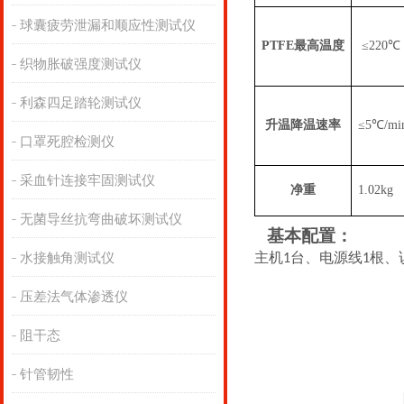
球囊疲劳泄漏和顺应性测试仪
PTFE最高温度
≤220℃
织物胀破强度测试仪
利森四足踏轮测试仪
升温降温速率
≤5℃/mi
口罩死腔检测仪
采血针连接牢固测试仪
净重
1.02kg
无菌导丝抗弯曲破坏测试仪
基本配置：
主机
台、电源线
根、
水接触角测试仪
1
1
压差法气体渗透仪
阻干态
针管韧性