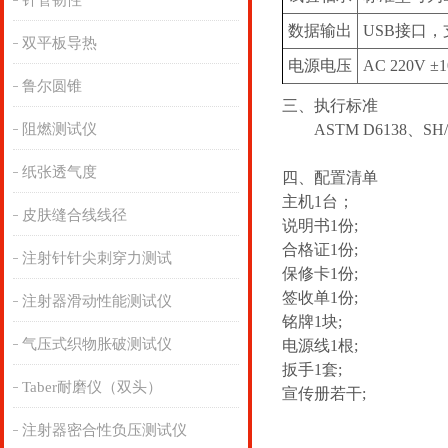
针管韧性
数据输出
USB接口
双平板导热
电源电压
AC 220V ±
鲁尔圆锥
三、
执行
标准
阻燃测试仪
ASTM D6138‌、‌SH/
纸张透气度
四、配置清单
主机1台；
皮肤缝合线线径
说明书1份;
合格证1份;
注射针针尖刺穿力测试
保修卡1份;
签收单1份;
注射器滑动性能测试仪
铭牌1块;
气压式织物胀破测试仪
电源线1根;
扳手1套;
Taber耐磨仪（双头）
宣传册若干;
注射器密合性负压测试仪