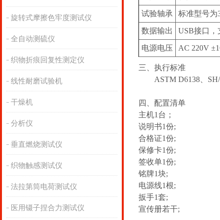
试验轴承
标准型号为30
旋转式摩擦色牢度测试仪
数据输出
USB接口
全自动测硫仪
电源电压
AC 220V ±
织物折痕回复性测定仪
三、
执行
标准
ASTM D6138‌、‌SH/
线性耐磨试验机
干燥机
四、配置清单
主机1台；
分析仪
说明书1份;
合格证1份;
垂直燃烧测试仪
保修卡1份;
签收单1份;
织物触感测试仪
铭牌1块;
电源线1根;
法拉第筒电荷测试仪
扳手1套;
医用镊子捏合力测试仪
宣传册若干;