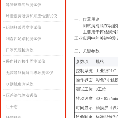
导管球囊卸压测试仪
球囊疲劳泄漏和顺应性测试仪
‌一、
仪器用途
测试润滑脂在动态
织物胀破强度测试仪
主要用于评估润滑
工业应用中的关键检测
利森四足踏轮测试仪
口罩死腔检测仪
‌二、关键
参数
采血针连接牢固测试仪
参数项
规格
控制系统
工业级PLC
无菌导丝抗弯曲破坏测试仪
操作界面
彩色7寸触
水接触角测试仪
测试工位
8工位
压差法气体渗透仪
转动速度
80～85 r/min
阻干态
时间显示
触摸屏可设
试验轴承
标准型号为30