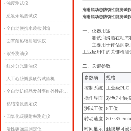
浊度测试仪
润滑脂动态防锈性能测试仪
总氯余氯测试仪
润滑脂动态防锈性能测试仪
全自动便携水质检测箱
‌一、
仪器用途
测试润滑脂在动态
面罩耐热辐射测试仪
主要用于评估润滑
工业应用中的关键检测
紫外测油仪
‌二、关键
参数
红外分光测油仪
参数项
规格
人工心脏瓣膜疲劳试验机
控制系统
工业级PLC
全自动纺织品发射率红外性能分析
操作界面
彩色7寸触
粘结指数测定仪
测试工位
8工位
四氯化碳脱附率测定仪
转动速度
80～85 r/min
时间显示
触摸屏可设
活性碳强度测定仪