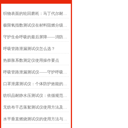
织物表面的轮回磨耗：马丁代尔耐磨仪在多点轨迹与压力恒定下的耐用叙事
极限氧指数测试仪在材料阻燃分级中的浓度边界判定
守护生命呼吸的最后屏障——消防自救呼吸器防护性能测试仪的全面检测
呼吸管路泄漏测试仪怎么选？
热膨胀系数测定仪使用操作要点
呼吸管路泄漏测试仪——守护呼吸类医疗器械安全的精密检测方案
口罩泄露测试仪：个体防护效能的科学评估仪器
纺织品耐静水压测试仪：依循规范，精准测防渗
无纺布干态落絮测试仪使用方法及注意事项详解
水平垂直燃烧测试仪的使用方法与注意事项