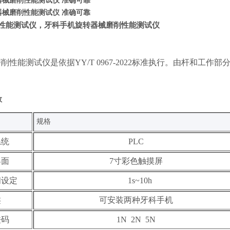
器械磨削性能测试仪 准确可靠
器械磨削性能测试仪 准确可靠
性能测试仪，牙科手机旋转器械磨削性能测试仪
磨削性能测试仪
是依据
YY/T 0967-2022
标准
执行。由杆和工作部
数
规格
系统
PLC
界面
7寸彩色触摸屏
间设定
1s~10h
类
可安装两种牙科手机
砝码
1N 2N 5N