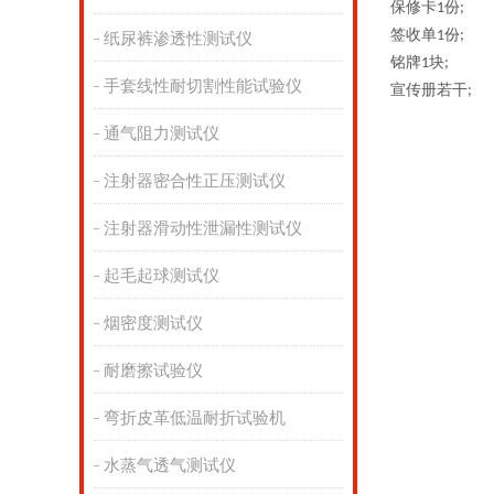
保修卡
份
1
;
签收单
份
1
;
纸尿裤渗透性测试仪
铭牌
块
1
;
手套线性耐切割性能试验仪
宣传册若干
;
通气阻力测试仪
注射器密合性正压测试仪
注射器滑动性泄漏性测试仪
起毛起球测试仪
烟密度测试仪
耐磨擦试验仪
弯折皮革低温耐折试验机
水蒸气透气测试仪