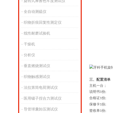
旋转式摩擦色牢度测试仪
全自动测硫仪
织物折痕回复性测定仪
线性耐磨试验机
干燥机
分析仪
垂直燃烧测试仪
织物触感测试仪
三、配置清单
主机一台；
法拉第筒电荷测试仪
说明书
份
1
;
合格证
份
医用镊子捏合力测试仪
1
;
保修卡
份
1
;
导管球囊卸压测试仪
签收单
份
1
;