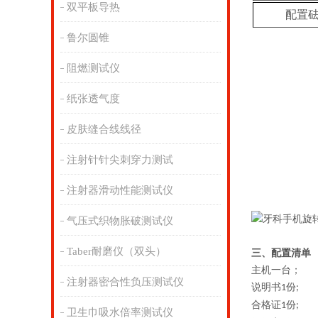
双平板导热
配置
鲁尔圆锥
阻燃测试仪
纸张透气度
皮肤缝合线线径
注射针针尖刺穿力测试
注射器滑动性能测试仪
气压式织物胀破测试仪
Taber耐磨仪（双头）
三、配置清单
主机一台；
注射器密合性负压测试仪
说明书
份
1
;
合格证
份
1
;
卫生巾吸水倍率测试仪