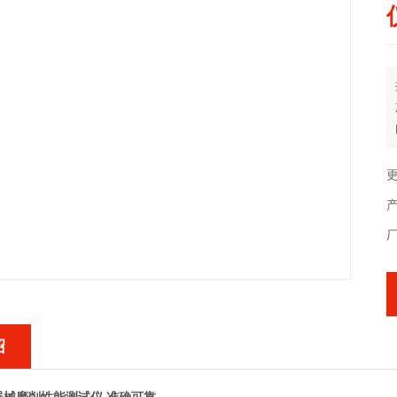
更
产
绍