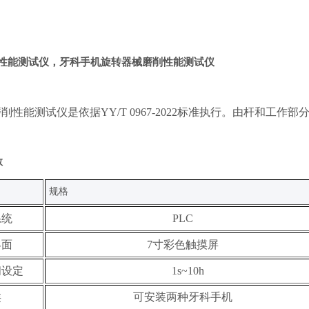
性能测试仪，牙科手机旋转器械磨削性能测试仪
磨削性能测试仪
是依据
YY/T 0967-2022
标准
执行。由杆和工作部
数
规格
系统
PLC
界面
7寸彩色触摸屏
间设定
1s~10h
类
可安装两种牙科手机