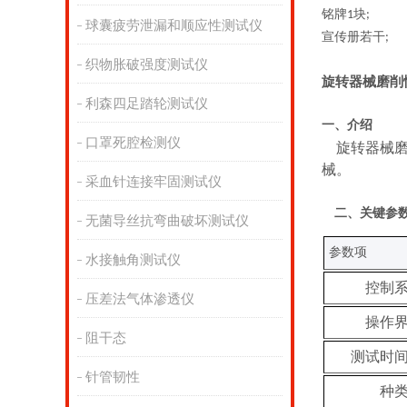
铭牌
块
1
;
球囊疲劳泄漏和顺应性测试仪
宣传册若干
;
织物胀破强度测试仪
旋转器械磨削
利森四足踏轮测试仪
一、
介绍
口罩死腔检测仪
旋转器械
械。
采血针连接牢固测试仪
二、关键
参
无菌导丝抗弯曲破坏测试仪
参数项
水接触角测试仪
控制
压差法气体渗透仪
操作
阻干态
测试时
针管韧性
种