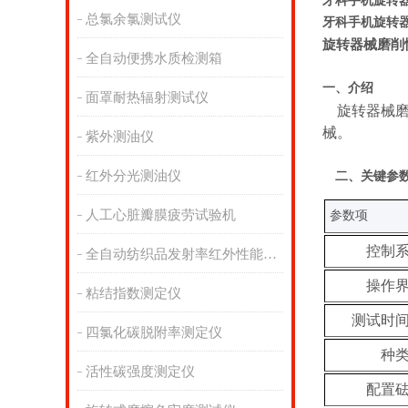
牙科手机旋转
总氯余氯测试仪
牙科手机旋转
旋转器械磨削
全自动便携水质检测箱
一、
介绍
面罩耐热辐射测试仪
旋转器械
械。
紫外测油仪
红外分光测油仪
二、关键
参
人工心脏瓣膜疲劳试验机
参数项
控制
全自动纺织品发射率红外性能分析
操作
粘结指数测定仪
测试时
四氯化碳脱附率测定仪
种
活性碳强度测定仪
配置