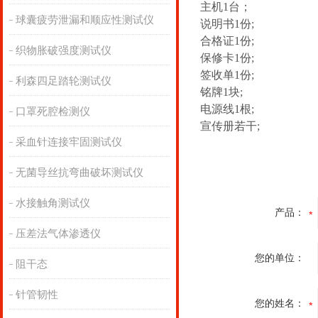
主机
1台；
球囊疲劳泄漏和顺应性测试仪
说明书
1份;
合格证
1份;
织物胀破强度测试仪
保修卡
1份;
签收单
1份;
利森四足踏轮测试仪
铭牌
1块;
电源线
1根;
口罩死腔检测仪
宣传册若干
;
采血针连接牢固测试仪
无菌导丝抗弯曲破坏测试仪
水接触角测试仪
产品：
压差法气体渗透仪
您的单位：
阻干态
针管韧性
您的姓名：