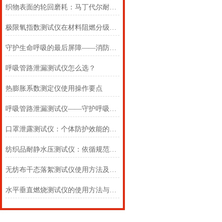
织物表面的轮回磨耗：马丁代尔耐磨仪在多点轨迹与压力恒定下的耐用叙事
极限氧指数测试仪在材料阻燃分级中的浓度边界判定
守护生命呼吸的最后屏障——消防自救呼吸器防护性能测试仪的全面检测
呼吸管路泄漏测试仪怎么选？
热膨胀系数测定仪使用操作要点
呼吸管路泄漏测试仪——守护呼吸类医疗器械安全的精密检测方案
口罩泄露测试仪：个体防护效能的科学评估仪器
纺织品耐静水压测试仪：依循规范，精准测防渗
无纺布干态落絮测试仪使用方法及注意事项详解
水平垂直燃烧测试仪的使用方法与注意事项