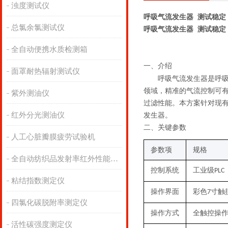
浊度测试仪
呼吸气流发生器 测试稳定
总氯余氯测试仪
呼吸气流发生器 测试稳定
全自动便携水质检测箱
一、
介绍
面罩耐热辐射测试仪
呼吸气流发生器是呼
领域，精准的气流控制可
紫外测油仪
过滤性能。本方案针对现
红外分光测油仪
发生器。
二、关键
参数
人工心脏瓣膜疲劳试验机
参数项
规格
全自动纺织品发射率红外性能分析
控制系统
工业级
PLC
粘结指数测定仪
操作界面
彩色
寸触
7
四氯化碳脱附率测定仪
操作方式
全触控操
活性碳强度测定仪