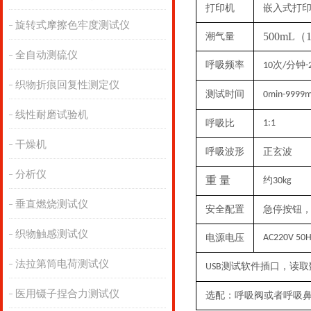
打印机
嵌入式打
旋转式摩擦色牢度测试仪
500mL（
潮气量
全自动测硫仪
呼吸频率
次
分钟
10
/
-
织物折痕回复性测定仪
测试时间
0min-9999
线性耐磨试验机
呼吸比
1:1
干燥机
呼吸波形
正玄波
分析仪
重
量
约
30kg
垂直燃烧测试仪
安全配置
急停按钮
织物触感测试仪
电源电压
AC220V 50
法拉第筒电荷测试仪
测试软件插口，读取
USB
医用镊子捏合力测试仪
选配：呼吸阀或者呼吸