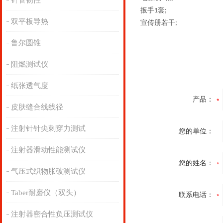
针管韧性
扳手
套
1
;
双平板导热
宣传册若干
;
鲁尔圆锥
阻燃测试仪
纸张透气度
产品：
皮肤缝合线线径
注射针针尖刺穿力测试
您的单位：
注射器滑动性能测试仪
您的姓名：
气压式织物胀破测试仪
Taber耐磨仪（双头）
联系电话：
注射器密合性负压测试仪