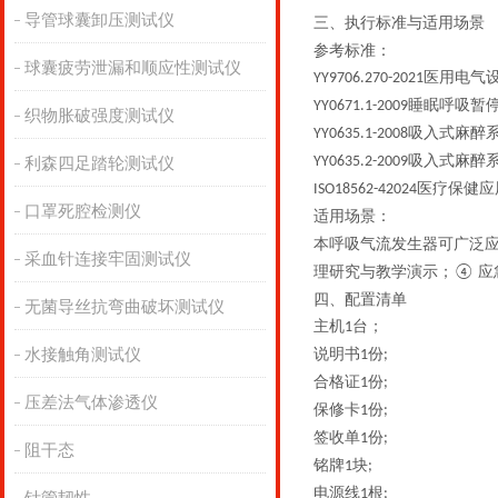
导管球囊卸压测试仪
三、
执行
标准与适用场景
参考标准：
球囊疲劳泄漏和顺应性测试仪
医用电气
YY9706.270-2021
睡眠呼吸暂
YY0671.1-2009
织物胀破强度测试仪
吸入式麻醉
YY0635.1-2008
吸入式麻醉
YY0635.2-2009
利森四足踏轮测试仪
医疗保健应
ISO18562-42024
口罩死腔检测仪
适用场景
：
本呼吸气流发生器可广泛
采血针连接牢固测试仪
理研究与教学演示；
应
④
四、配置清单
无菌导丝抗弯曲破坏测试仪
主机
台；
1
水接触角测试仪
说明书
份
1
;
合格证
份
1
;
压差法气体渗透仪
保修卡
份
1
;
签收单
份
1
;
阻干态
铭牌
块
1
;
电源线
根
1
;