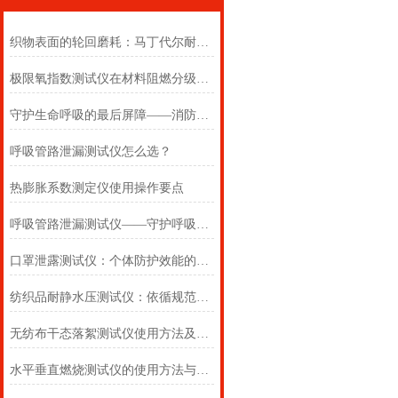
织物表面的轮回磨耗：马丁代尔耐磨仪在多点轨迹与压力恒定下的耐用叙事
极限氧指数测试仪在材料阻燃分级中的浓度边界判定
守护生命呼吸的最后屏障——消防自救呼吸器防护性能测试仪的全面检测
呼吸管路泄漏测试仪怎么选？
热膨胀系数测定仪使用操作要点
呼吸管路泄漏测试仪——守护呼吸类医疗器械安全的精密检测方案
口罩泄露测试仪：个体防护效能的科学评估仪器
纺织品耐静水压测试仪：依循规范，精准测防渗
无纺布干态落絮测试仪使用方法及注意事项详解
水平垂直燃烧测试仪的使用方法与注意事项