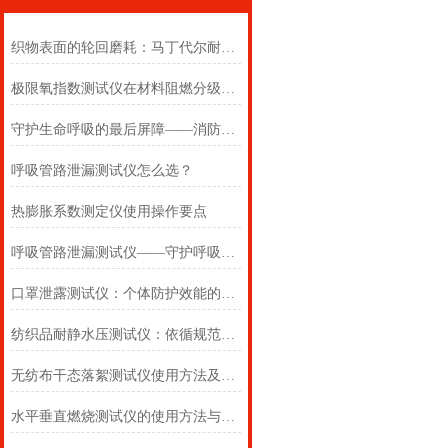
织物表面的轮回磨耗：马丁代尔耐磨仪在多点轨迹与压力恒定下的耐用叙事
极限氧指数测试仪在材料阻燃分级中的浓度边界判定
守护生命呼吸的最后屏障——消防自救呼吸器防护性能测试仪的全面检测
呼吸管路泄漏测试仪怎么选？
热膨胀系数测定仪使用操作要点
呼吸管路泄漏测试仪——守护呼吸类医疗器械安全的精密检测方案
口罩泄露测试仪：个体防护效能的科学评估仪器
纺织品耐静水压测试仪：依循规范，精准测防渗
无纺布干态落絮测试仪使用方法及注意事项详解
水平垂直燃烧测试仪的使用方法与注意事项