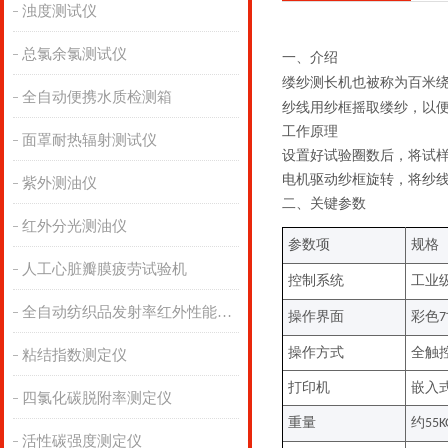
浊度测试仪
总氯余氯测试仪
一、
介绍
缕纱测长机也被称为百米
全自动便携水质检测箱
纱线用纱框摇取缕纱，以
工作原理
面罩耐热辐射测试仪
设置好试验圈数后，将试
电机驱动纱框旋转，将纱
紫外测油仪
二、关键
参数
红外分光测油仪
参数项
规格
人工心脏瓣膜疲劳试验机
控制系统
工业
全自动纺织品发射率红外性能分析
操作界面
彩色
7
操作方式
全触
粘结指数测定仪
打印机
嵌入
四氯化碳脱附率测定仪
重量
约
55K
活性碳强度测定仪