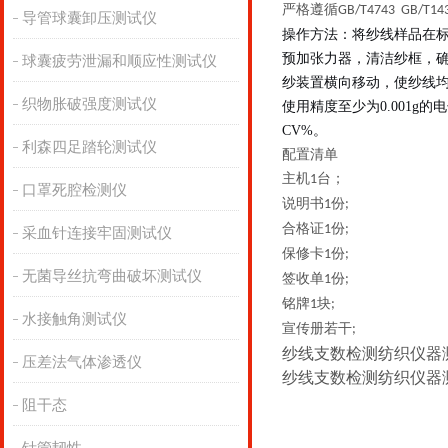
严格遵循
GB/T4743 GB/T14
导管球囊卸压测试仪
操作方法：
将纱线样品在标准
预加张力器
，
清洁纱框，
球囊疲劳泄漏和顺应性测试仪
纱装置横向移动，使纱线
织物胀破强度测试仪
使用精度至少为0.001g
CV%
。
利森四足踏轮测试仪
配置清单
主机
台；
1
口罩死腔检测仪
说明书
份
1
;
合格证
份
1
;
采血针连接牢固测试仪
保修卡
份
1
;
无菌导丝抗弯曲破坏测试仪
签收单
份
1
;
铭牌
块
1
;
水接触角测试仪
宣传册若干
;
纱线支数检测纺织仪器
压差法气体渗透仪
纱线支数检测纺织仪器
阻干态