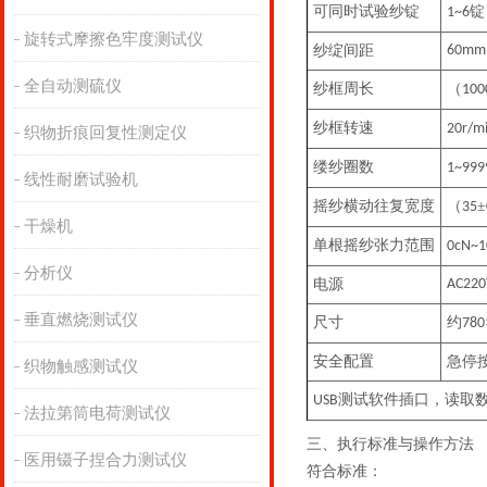
可同时试验纱锭
锭
1~6
旋转式摩擦色牢度测试仪
纱绽间距
60mm
全自动测硫仪
纱框周长
（
100
纱框转速
20r/m
织物折痕回复性测定仪
缕纱圈数
1~999
线性耐磨试验机
摇纱横动往复宽度
（
±
35
干燥机
单根摇纱张力范围
0cN~
分析仪
电源
AC220
垂直燃烧测试仪
尺寸
约
780
安全配置
急停
织物触感测试仪
测试软件插口，读取
USB
法拉第筒电荷测试仪
三、
执行
标准与
操作方法
医用镊子捏合力测试仪
符合标准：