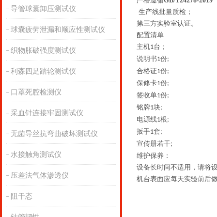
严格遵循
GB/T24278-2019
导管球囊卸压测试仪
生产线批量质检；
第三方实验室认证。
球囊疲劳泄漏和顺应性测试仪
配置清单
主机
台；
1
织物胀破强度测试仪
说明书
份
1
;
利森四足踏轮测试仪
合格证
份
1
;
保修卡
份
1
;
口罩死腔检测仪
签收单
份
1
;
铭牌
块
1
;
采血针连接牢固测试仪
电源线
根
1
;
扳手
套
1
;
无菌导丝抗弯曲破坏测试仪
宣传册若干
;
水接触角测试仪
维护保养：
设备长时间不适用，请将
压差法气体渗透仪
机台表面应每天实验前后
阻干态