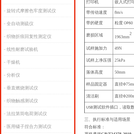
打印机
嵌入式打
旋转式摩擦色牢度测试仪
带传动速度
8m/s
带的硬度
粒度
OP60
全自动测硫仪
2
磨损区域
织物折痕回复性测定仪
1963mm
试样施加力
49N
线性耐磨试验机
试样上净压强
25kPa
干燥机
落体高度
50mm
分析仪
样品固定器
直径Φ75m
垂直燃烧测试仪
清洁刷
直径Φ20
织物触感测试仪
测试软件插口，读取
USB
法拉第筒电荷测试仪
三、
执行
标准与适用场景
医用镊子捏合力测试仪
符合标准：