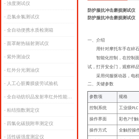
浊度测试仪
防护服抗冲击磨损测试仪
总氯余氯测试仪
防护服抗冲击磨损测试仪
全自动便携水质检测箱
一、
介绍
面罩耐热辐射测试仪
用针对摩托车手在碎
紫外测油仪
智能化控制，在控制
试，打开安全门，观察样
红外分光测油仪
采用伺服驱动器，电
人工心脏瓣膜疲劳试验机
二、关键
参数
全自动纺织品发射率红外性能分析
参数项
规格
控制系统
工业级
PLC
粘结指数测定仪
操作界面
彩色
寸触
7
四氯化碳脱附率测定仪
操作方式
全触控操
活性碳强度测定仪