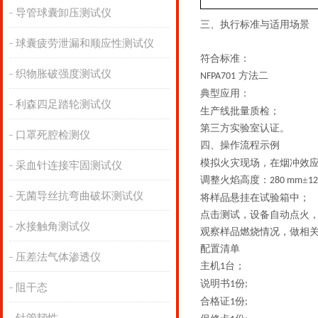
导管球囊卸压测试仪
三、
执行
标准与适用场景
球囊疲劳泄漏和顺应性测试仪
符合标准：
织物胀破强度测试仪
方法二
NFPA701
典型应用
：
利森四足踏轮测试仪
生产线批量质检；
第三方实验室认证。
口罩死腔检测仪
四、操作流程示例
模拟火灾现场，在烟冲效
采血针连接牢固测试仪
调整火焰高度：
±
280 mm
1
无菌导丝抗弯曲破坏测试仪
将样品悬挂在试验箱中；
点击测试，设备自动点火
水接触角测试仪
观察样品燃烧情况，做相
配置清单
压差法气体渗透仪
主机
台；
1
说明书
份
1
;
阻干态
合格证
份
1
;