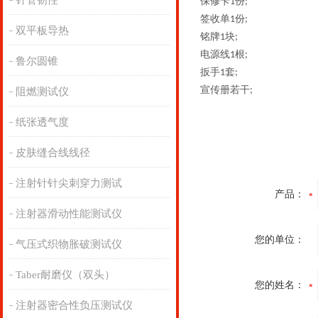
针管韧性
保修卡
份
1
;
签收单
份
1
;
双平板导热
铭牌
块
1
;
电源线
根
1
;
鲁尔圆锥
扳手
套
1
;
宣传册若干
;
阻燃测试仪
纸张透气度
皮肤缝合线线径
注射针针尖刺穿力测试
产品：
注射器滑动性能测试仪
您的单位：
气压式织物胀破测试仪
Taber耐磨仪（双头）
您的姓名：
注射器密合性负压测试仪