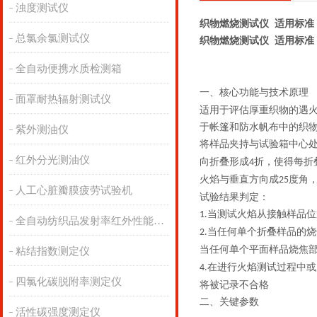
浊度测试仪
织物燃烧测试仪 适用标准
总氯余氯测试仪
织物燃烧测试仪 适用标准
全自动便携水质检测箱
一、核心功能与技术原理
面罩耐热辐射测试仪
适用于评估厚重织物的
遇
于帐篷和防水帆布中的织
紫外测油仪
将样品夹持与试验箱中心
红外分光测油仪
向折叠形成
折，使得每折
4
火焰与垂直方向成
度角
25
人工心脏瓣膜疲劳试验机
试验结果判定：
当测试火焰从接触样品位
1.
全自动纺织品发射率红外性能分析
当任何单个折叠样品的烧
2.
当任何单个平面样品烧焦
粘结指数测定仪
在进行火焰测试过程中或
4.
四氯化碳脱附率测定仪
将被记录
不合格
二、关键
参数
活性碳强度测定仪