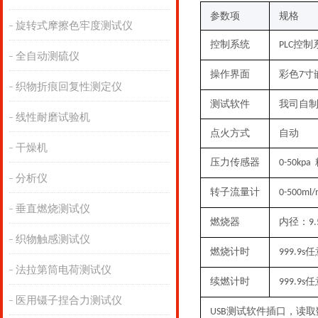
参数项
规格
旋转式摩擦色牢度测试仪
控制系统
控制
PLC
全自动测硫仪
操作界面
彩色
寸
7
织物折痕回复性测定仪
测试软件
我司自
线性耐磨试验机
点火方式
自动
干燥机
压力传感器
0-50kpa
分析仪
转子流量计
0-500ml/
垂直燃烧测试仪
燃烧器
内径：
9
织物触感测试仪
燃烧计时
任
999.9s
法拉第筒电荷测试仪
续燃计时
任
999.9s
医用镊子捏合力测试仪
测试软件插口，读取
USB