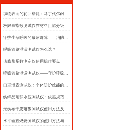
织物表面的轮回磨耗：马丁代尔耐磨仪在多点轨迹与压力恒定下的耐用叙事
极限氧指数测试仪在材料阻燃分级中的浓度边界判定
守护生命呼吸的最后屏障——消防自救呼吸器防护性能测试仪的全面检测
呼吸管路泄漏测试仪怎么选？
热膨胀系数测定仪使用操作要点
呼吸管路泄漏测试仪——守护呼吸类医疗器械安全的精密检测方案
口罩泄露测试仪：个体防护效能的科学评估仪器
纺织品耐静水压测试仪：依循规范，精准测防渗
无纺布干态落絮测试仪使用方法及注意事项详解
水平垂直燃烧测试仪的使用方法与注意事项