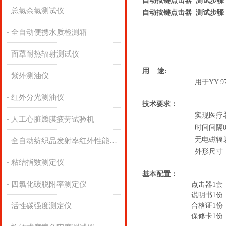
自动按键点击器 测试步骤
总氯余氯测试仪
自动按键点击器 测试步骤
全自动便携水质检测箱
面罩耐热辐射测试仪
用 途:
紫外测油仪
用于YY 9
红外分光测油仪
技术要求
：
实现医疗
人工心脏瓣膜疲劳试验机
时间间隔0
无电磁辐
全自动纺织品发射率红外性能分析
外形尺寸：3
粘结指数测定仪
基本配置：
四氯化碳脱附率测定仪
点击器1套
说明书1份
活性碳强度测定仪
合格证1份
保修卡1份