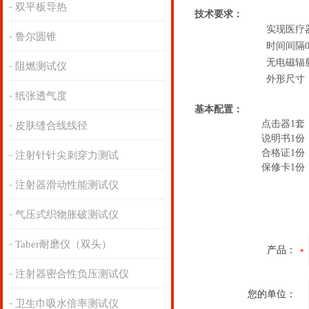
双平板导热
技术要求
：
实现医疗
鲁尔圆锥
时间间隔0
无电磁辐
阻燃测试仪
外形尺寸：3
纸张透气度
基本配置：
点击器1套
皮肤缝合线线径
说明书1份
合格证1份
注射针针尖刺穿力测试
保修卡1份
注射器滑动性能测试仪
气压式织物胀破测试仪
Taber耐磨仪（双头）
产品：
注射器密合性负压测试仪
您的单位：
卫生巾吸水倍率测试仪