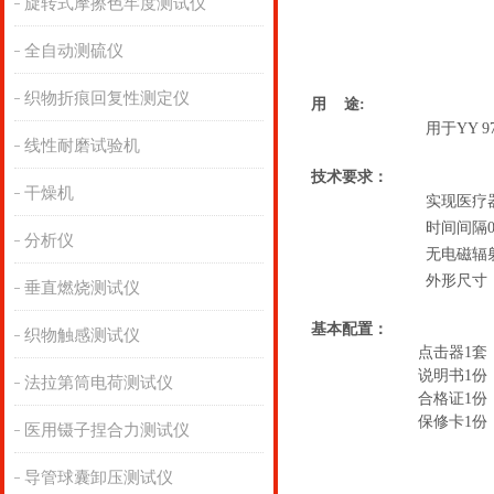
旋转式摩擦色牢度测试仪
全自动测硫仪
织物折痕回复性测定仪
用 途:
用于YY 9
线性耐磨试验机
技术要求
：
干燥机
实现医疗
时间间隔0
分析仪
无电磁辐
外形尺寸：3
垂直燃烧测试仪
基本配置：
织物触感测试仪
点击器1套
说明书1份
法拉第筒电荷测试仪
合格证1份
保修卡1份
医用镊子捏合力测试仪
导管球囊卸压测试仪