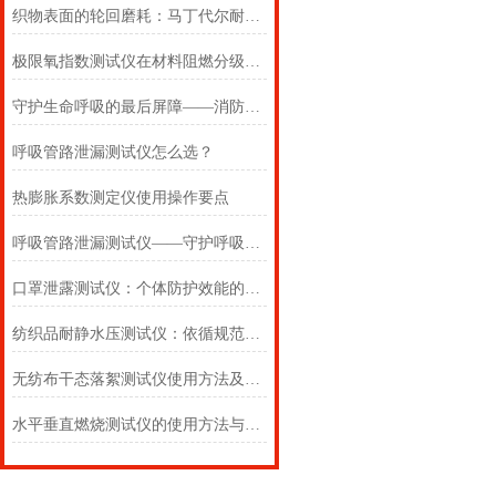
织物表面的轮回磨耗：马丁代尔耐磨仪在多点轨迹与压力恒定下的耐用叙事
极限氧指数测试仪在材料阻燃分级中的浓度边界判定
守护生命呼吸的最后屏障——消防自救呼吸器防护性能测试仪的全面检测
呼吸管路泄漏测试仪怎么选？
热膨胀系数测定仪使用操作要点
呼吸管路泄漏测试仪——守护呼吸类医疗器械安全的精密检测方案
口罩泄露测试仪：个体防护效能的科学评估仪器
纺织品耐静水压测试仪：依循规范，精准测防渗
无纺布干态落絮测试仪使用方法及注意事项详解
水平垂直燃烧测试仪的使用方法与注意事项