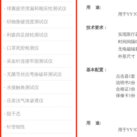
用 途:
球囊疲劳泄漏和顺应性测试仪
用于YY 9
织物胀破强度测试仪
技术要求
：
实现医疗
利森四足踏轮测试仪
时间间隔0
口罩死腔检测仪
无电磁辐
外形尺寸：3
采血针连接牢固测试仪
基本配置：
无菌导丝抗弯曲破坏测试仪
点击器1套
说明书1份
水接触角测试仪
合格证1份
保修卡1份
压差法气体渗透仪
阻干态
用 途:
针管韧性
用于YY 9