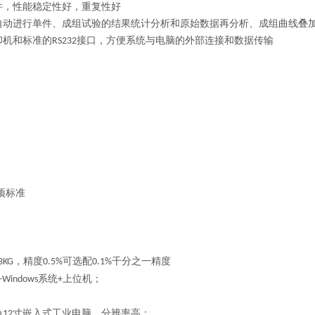
件，性能稳定
性好，重复性好
自动进行单件、成组试验的结果统计分析和原始数据再分析、成组曲线叠
印机和标准的
接口
，方便系统与电脑的外部连接和数据传输
RS232
项标准
，精度
可选配
千分之一精度
3KG
0.5%
0.1%
系统
上位机；
+Windows
+
色
寸嵌入式工业电脑，分辨率高；
12