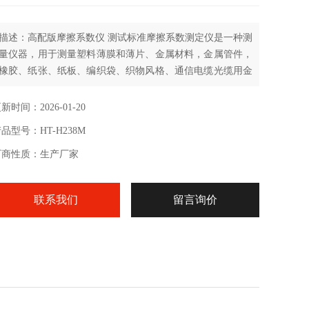
描述：高配版摩擦系数仪 测试标准摩擦系数测定仪是一种测
量仪器，用于测量塑料薄膜和薄片、金属材料，金属管件，
橡胶、纸张、纸板、编织袋、织物风格、通信电缆光缆用金
属材料复合带、输送带、木材、涂层、刹车片、雨刷、鞋
材、轮胎等材料滑动时的静摩擦系数和动摩擦系数。通过测
新时间：2026-01-20
量材料的滑爽性，可以控制调节材料生产质量工艺指标，满
品型号：HT-H238M
足产品使用要求。另外还可用于化妆品、滴眼液等日化用品
的滑爽性能测定。
厂商性质：生产厂家
联系我们
留言询价