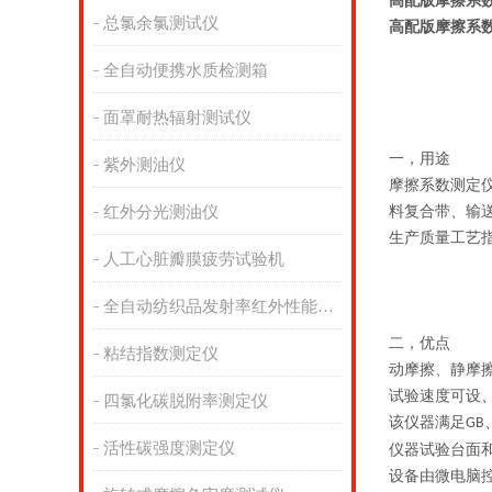
高配版摩擦系
总氯余氯测试仪
高配版摩擦系
全自动便携水质检测箱
面罩耐热辐射测试仪
一，用途
紫外测油仪
摩擦系数测定
红外分光测油仪
料复合带、输
生产质量工艺
人工心脏瓣膜疲劳试验机
全自动纺织品发射率红外性能分析
二，优点
粘结指数测定仪
动摩擦、静摩
试验速度可设
四氯化碳脱附率测定仪
该仪器满足
GB
活性碳强度测定仪
仪器试验台面
设备由微电脑