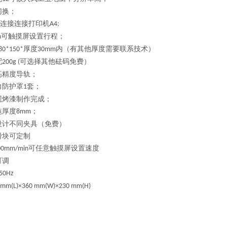
切换；
连接连接打印机
A4;
可触摸屏设置行程；
m
厚度
内（有其他厚度需要联系技术）
80*150
*
30mm
配
可选择其他砝码免费）
200g (
高精度导轨；
力防护罩
套；
1
观烤漆制作完成；
毡厚度
；
8mm
设计不同夹具（免费）
滑块可定制
可任意触摸屏设置速度
00
mm/min
可调
 50Hz
 mm(L)×360 mm(W)×230 mm(H)