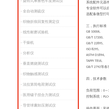
旋转式摩擦色牢度测试仪
系统配件元器
专业软件可以
全自动测硫仪
选
配备微型打
织物折痕回复性测定仪
三，执行标准
GB 10006,
线性耐磨试验机
GB/T 17200,
干燥机
GB/T 22895,
ISO 8295,
分析仪
ASTM D1894,
TAPPI T816,
垂直燃烧测试仪
等各
GB/T 2792
织物触感测试仪
四，技术参数
法拉第筒电荷测试仪
负荷范围：
～
0
医用镊子捏合力测试仪
控制系统：
PLC
导管球囊卸压测试仪
操作界面：彩