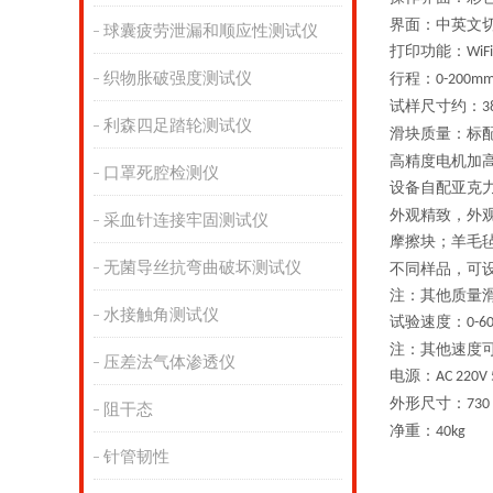
界面：中英文
球囊疲劳泄漏和顺应性测试仪
打印功能：
WiFi
织物胀破强度测试仪
行程：
0-200
m
试样尺寸约：
3
利森四足踏轮测试仪
滑块质量：
标
高精度电机加
口罩死腔检测仪
设备自配亚克
外观精致，外
采血针连接牢固测试仪
摩擦块；羊毛
无菌导丝抗弯曲破坏测试仪
不同样品，可
注：其他质量
水接触角测试仪
试验速度：
0-6
注：其他速度
压差法气体渗透仪
电源：
AC 220V
外形尺寸：
7
30
阻干态
净重：
40
kg
针管韧性