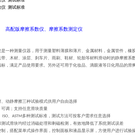
数仪 测试标准
数仪 测试标准
高配版
摩擦系数仪
、
摩擦系数测定仪
仪是一种测量仪器，用于测量塑料薄膜和薄片、
金属材料，金属管件，
橡
送带、木材、涂层、刹车片、雨刷、鞋材、轮胎等材料滑动时的
静摩擦系
指标，满足产品使用要求。另外还可用于化妆品、滴眼液等日化用品的滑
擦、动静摩擦三种试验模式供用户自由选择
、可调；支持任意滑块质量
、
、
多种测试标准，测试方法可按客户需求任意选择
ISO
ASTM
和测试滑块均经过消磁处理和剩磁检测，有效地降低了系统测试误差
控制，搭配菜单式操作界面，控制面板和
液晶显示屏
，方便用户进行试验