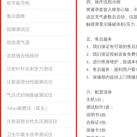
四、操作流程示例
双平板导热
将避孕套套入锥形心轴，
鲁尔圆锥
设定充气参数后启动，仪
触摸屏显示爆破体积
压力
/
阻燃测试仪
五、
售后服务
纸张透气度
、我们保证有可靠的售后
‌1
、我们保证投标设备免费
2
皮肤缝合线线径
、进行终身维护，按成本
3
注射针针尖刺穿力测试
、售后服务：接到用户要
4
、保修期内提供上门维修
5
注射器滑动性能测试仪
六、
配置清单
气压式织物胀破测试仪
主机
台；
1
测试软件
套；
1
Taber耐磨仪（双头）
说明书
份
1
;
注射器密合性负压测试仪
合格证
份
1
;
保修卡
份
1
;
卫生巾吸水倍率测试仪