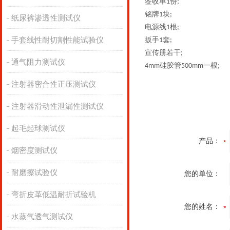
签收单
份
1
;
铭牌
块
1
;
纸尿裤渗透性测试仪
电源线
根
1
;
手套线性耐切割性能试验仪
扳手
套
1
;
宣传册若干
;
通气阻力测试仪
硅胶管
一
根
4mm
500mm
;
注射器密合性正压测试仪
注射器滑动性泄漏性测试仪
起毛起球测试仪
产品：
烟密度测试仪
耐磨擦试验仪
您的单位：
弯折皮革低温耐折试验机
您的姓名：
水蒸气透气测试仪