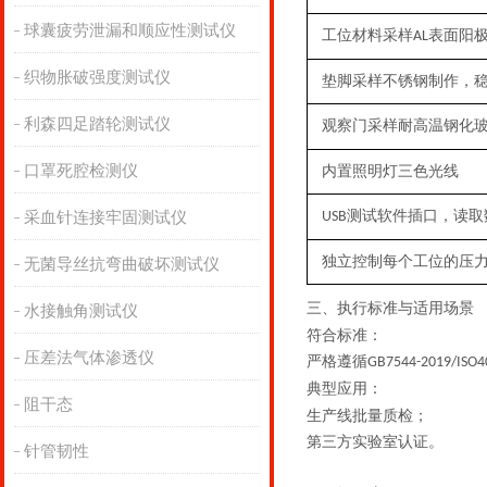
球囊疲劳泄漏和顺应性测试仪
工位材料采样
表面阳
AL
织物胀破强度测试仪
垫脚采样不锈钢制作，
利森四足踏轮测试仪
观察门采样耐高温钢化
口罩死腔检测仪
内置照明灯三色光线
测试软件插口，读取
采血针连接牢固测试仪
USB
独立控制每个工位的压
无菌导丝抗弯曲破坏测试仪
三、
执行
标准与适用场景
水接触角测试仪
符合标准：
压差法气体渗透仪
严格遵循
‌GB7544-2019/ISO4
典型应用
：
阻干态
生产线批量质检；
第三方实验室认证。
针管韧性