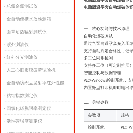
电脑版避孕套自动爆破体积
总氯余氯测试仪
电脑版避孕套自动爆破体积
全自动便携水质检测箱
一、核心功能与技术原理
面罩耐热辐射测试仪
自动化爆破测试
通过气泵向避孕套充入压
紫外测油仪
支持自动判定合格性，记
红外分光测油仪
多工位同步检测
支持
多
工位（可定制扩展
人工心脏瓣膜疲劳试验机
智能控制与数据管理
控制系统，支
PLC
+Windows
全自动纺织品发射率红外性能分析
内置微型打印机即时输出
粘结指数测定仪
二、关键
参数
四氯化碳脱附率测定仪
参数项
规格
活性碳强度测定仪
控制系统
PLC+W