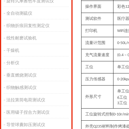
旋转式摩擦色牢度测试仪
操作界面
彩色
1
全自动测硫仪
测试软件
医疗
织物折痕回复性测定仪
打印机
连
WiFi
线性耐磨试验机
流量计范围
0-50L/
干燥机
充气流量速度
－
(
0.4
分析仪
工位
单工
垂直燃烧测试仪
压力传感器
0-20kp
织物触感测试仪
单工
外形尺寸
工位
6
法拉第筒电荷测试仪
工位
3
医用镊子捏合力测试仪
工位旋转式控制
0-10r/mi
导管球囊卸压测试仪
外壳
材料制作烤漆
Q235