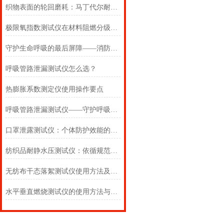
织物表面的轮回磨耗：马丁代尔耐磨仪在多点轨迹与压力恒定下的耐用叙事
极限氧指数测试仪在材料阻燃分级中的浓度边界判定
守护生命呼吸的最后屏障——消防自救呼吸器防护性能测试仪的全面检测
呼吸管路泄漏测试仪怎么选？
热膨胀系数测定仪使用操作要点
呼吸管路泄漏测试仪——守护呼吸类医疗器械安全的精密检测方案
口罩泄露测试仪：个体防护效能的科学评估仪器
纺织品耐静水压测试仪：依循规范，精准测防渗
无纺布干态落絮测试仪使用方法及注意事项详解
水平垂直燃烧测试仪的使用方法与注意事项