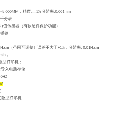
，精度
士
分辨率
01~8.000MM
:
1%
:0.001mm
千分表
力值传感器（有软硬件保护功能）
不锈钢
（范围可调整）误差不大于
，分辨率
0N.cm
+1%
: 0.01N.cm
，
min
微型打印机；
盘导入电脑存储
50HZ
W
置
式微型
打印机