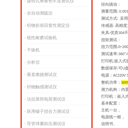
旋转式摩擦色牢度测试仪
径向跳动：
测量范围
: 0.0
全自动测硫仪
测试方式
采用
:
织物折痕回复性测定仪
传感器
高精度
:
夹具
优质
:
304
线性耐磨试验机
扭矩测试：
扭力范围
:0~20
干燥机
测试速率
°
:360
/
打印机
嵌入式
:
分析仪
数据保存
可
:
U
垂直燃烧测试仪
电源：
AC220V 
整机功率：
300
织物触感测试仪
测力机构：内
打印机：
嵌入
法拉第筒电荷测试仪
基本配置：
主机一台，
医用镊子捏合力测试仪
电源线一根，
导管球囊卸压测试仪
说明书、