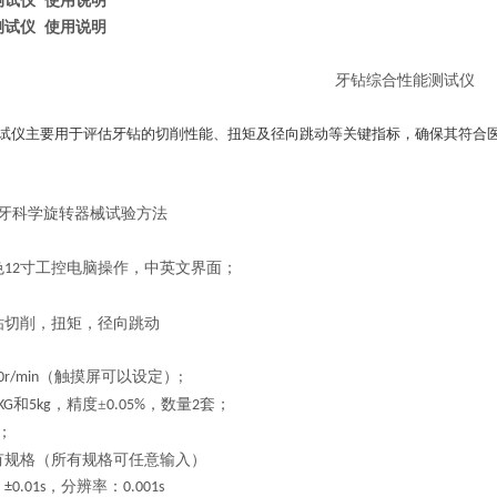
测试仪 使用说明
测试仪 使用说明
牙钻综合性能测试仪
试仪主要用于评估牙钻的切削性能、扭矩及径向跳动等关键指标，确保其符合
牙科学旋转器械试验方法
色
寸工控电脑操作，中英文界面；
12
钻切削，扭矩，径向跳动
（
触摸屏可以
设定）
0r/min
;
和
，精度±
，数量
套；
KG
5kg
0.05%
2
；
有规格（所有规格可任意输入）
：
，分辨率：
±0.01s
0.001s