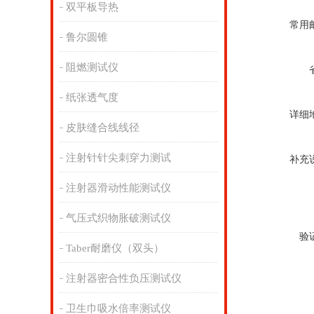
双平板导热
常用
鲁尔圆锥
阻燃测试仪
纸张透气度
详细
皮肤缝合线线径
注射针针尖刺穿力测试
补充
注射器滑动性能测试仪
气压式织物胀破测试仪
验
Taber耐磨仪（双头）
注射器密合性负压测试仪
卫生巾吸水倍率测试仪