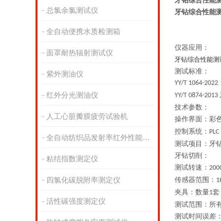
牙钻综合性能
总氯余氯测试仪
牙钻综合性能
全自动便携水质检测箱
仪器应用
：
面罩耐热辐射测试仪
牙钻综合性能测
测试标准：
紫外测油仪
YY/T 1064-2022
红外分光测油仪
YY
/
T 0874-2013
技术参数：
人工心脏瓣膜疲劳试验机
操作界面：
彩
控制系统：
PLC
全自动纺织品发射率红外性能分析
测试项目：牙
牙钻切削：
粘结指数测定仪
测试转速：
2
00
四氯化碳脱附率测定仪
传感器范围：
1
夹具：数量
套
1
活性碳强度测定仪
测试范围：所
测试时间误差