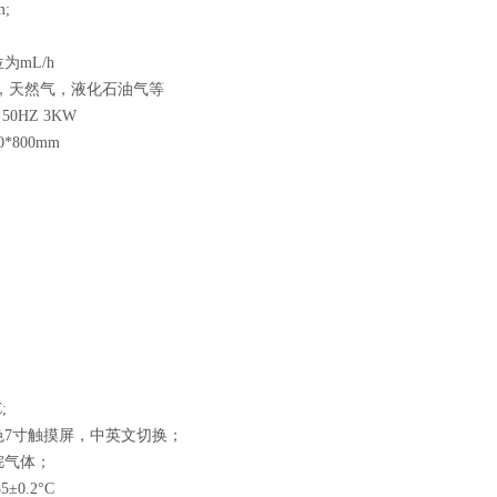
m;
位为
mL/h
管，天然气，液化石油气等
 50HZ 3KW
50*800mm
;
色
7
寸触摸屏，中英文切换；
烷气体；
35
±
0.2
°
C