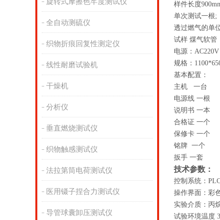
旋转式摩擦色牢度测试仪
样件长度
900m
单次测试一根
;
全自动测硫仪
透过燃气的单
试样 煤气软
织物折痕回复性测定仪
电源：
AC220V
规格：
1100*6
线性耐磨试验机
基本配置：
干燥机
主机 一台
电源线 一根
分析仪
说明书 一本
合格证 一个
垂直燃烧测试仪
保修卡 一个
铭牌 一个
织物触感测试仪
扳手 一套
技术参数：
法拉第筒电荷测试仪
控制系统：
PLC
医用镊子捏合力测试仪
操作界面：彩
实验介质：丙
导管球囊卸压测试仪
试验环境温度