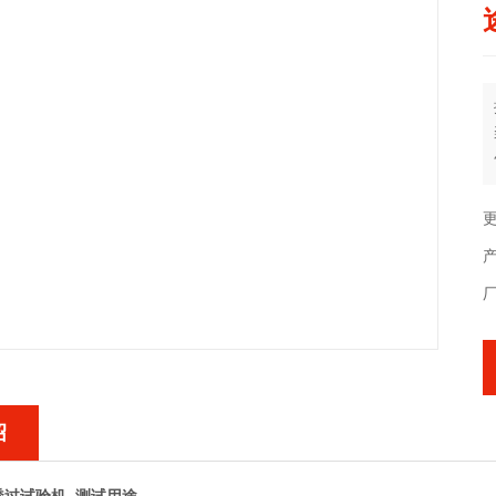
更
产
绍