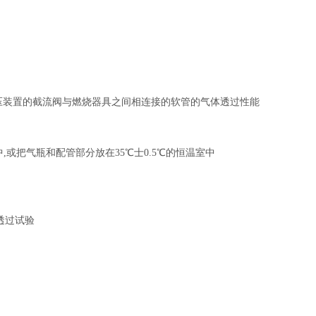
压装置的截流阀与燃烧器具之间相连接的软管的气体透过性能
中
,
或把气瓶和配管部分放在
35
℃士
0.5
℃的恒温室中
透过试验