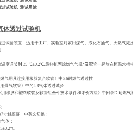
透过试验机 测试用途
透过试验机 测试用途
气体透过试验机
透过试验装置，适用于工厂、实验室对家用煤气、液化石油气、天然气减
测
槽温度调节到
35
℃±
0.2
℃
,
最好把丙烷燃气气瓶
*
及配管一起放在恒温水槽
《燃气用具连接用橡胶复合软管》中
6.6
耐燃气透过性
家用煤气软管》中的
4.8
气体透过试验
《用橡胶和塑料软管及软管组合件技术条件和评价方法》中附录
D
耐燃气
;
色
7
寸触摸屏，中英文切换；
烷气体；
35
±
0.2
°
C