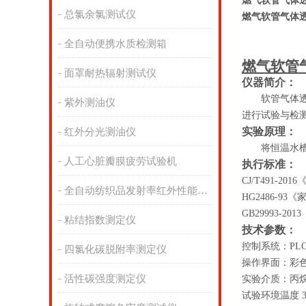
燃气软管气体
总氯余氯测试仪
燃气软管气体
全自动便携水质检测箱
燃气软管
面罩耐热辐射测试仪
仪器简介：
软管气体
紫外测油仪
进行试验与检
实验原理：
红外分光测油仪
将恒温水
人工心脏瓣膜疲劳试验机
执行标准：
CJ/T491-2016
全自动纺织品发射率红外性能分析
HG2486-93
《
GB29993-2013
粘结指数测定仪
技术参数：
控制系统：
PLC
四氯化碳脱附率测定仪
操作界面：彩
活性碳强度测定仪
实验介质：丙
试验环境温度