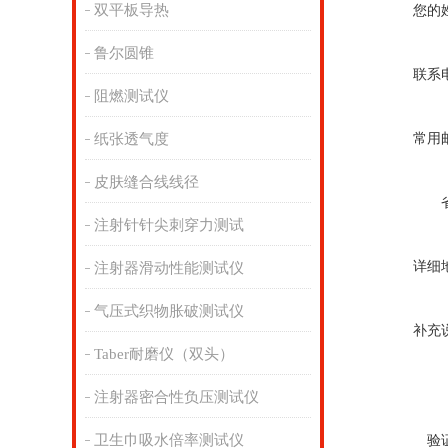
双平板导热
您的
鲁尔圆锥
联系
阻燃测试仪
纸张透气度
常用
皮肤缝合线线径
注射针针尖刺穿力测试
详细
注射器滑动性能测试仪
气压式织物胀破测试仪
补充
Taber耐磨仪（双头）
注射器密合性负压测试仪
卫生巾吸水倍率测试仪
验