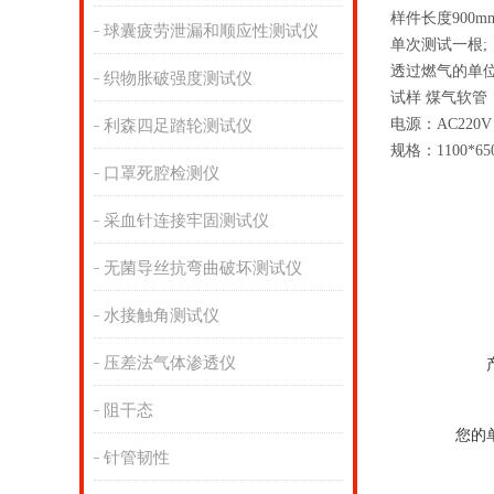
样件长度
900m
球囊疲劳泄漏和顺应性测试仪
单次测试一根
;
透过燃气的单
织物胀破强度测试仪
试样 煤气软
电源：
AC220V
利森四足踏轮测试仪
规格：
1100*6
口罩死腔检测仪
采血针连接牢固测试仪
无菌导丝抗弯曲破坏测试仪
水接触角测试仪
压差法气体渗透仪
阻干态
您的
针管韧性