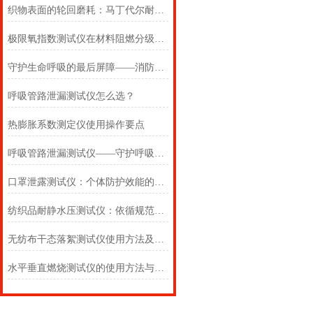
织物表面的轮回磨耗：马丁代尔耐磨仪在多点轨迹与压力恒定下的耐用叙事
极限氧指数测试仪在材料阻燃分级中的浓度边界判定
守护生命呼吸的最后屏障——消防自救呼吸器防护性能测试仪的全面检测
呼吸管路泄漏测试仪怎么选？
热膨胀系数测定仪使用操作要点
呼吸管路泄漏测试仪——守护呼吸类医疗器械安全的精密检测方案
口罩泄露测试仪：个体防护效能的科学评估仪器
纺织品耐静水压测试仪：依循规范，精准测防渗
无纺布干态落絮测试仪使用方法及注意事项详解
水平垂直燃烧测试仪的使用方法与注意事项