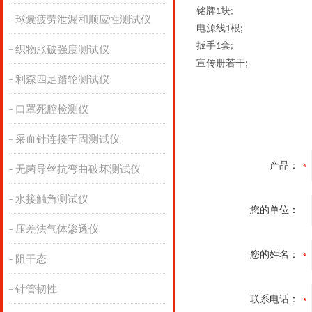
铭牌
块
1
;
球囊疲劳泄漏和顺应性测试仪
电源线
根
1
;
扳手
套
1
;
织物胀破强度测试仪
宣传册若干
;
利森四足踏轮测试仪
口罩死腔检测仪
采血针连接牢固测试仪
产品：
无菌导丝抗弯曲破坏测试仪
水接触角测试仪
您的单位：
压差法气体渗透仪
您的姓名：
阻干态
针管韧性
联系电话：