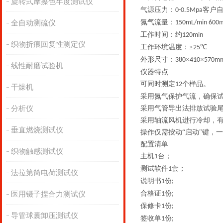
旋转式摩擦色牢度测试仪
气源压力：
客户
0-
0.5Mpa
氮气流量：
全自动测硫仪
150mL/min 600m
工作时间：约
120min
织物折痕回复性测定仪
工作环境温度：
≥
℃
25
外形尺寸：
×
×
380
410
570m
线性耐磨试验机
仪器特点
可同时测定
个样品。
12
干燥机
采用氮气保护气流，确保
分析仪
采用气管导出法排放试验
采用轴流风机进行冷却，
垂直燃烧测试仪
操作仅需按动
“启动"键
配置清单
织物触感测试仪
主机
台；
1
测试软件
套；
1
法拉第筒电荷测试仪
说明书
份
1
;
合格证
份
医用镊子捏合力测试仪
1
;
保修卡
份
1
;
导管球囊卸压测试仪
签收单
份
1
;