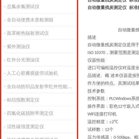
自动微量残炭测定仪 标准
总氯余氯测试仪
自动微量残炭测定仪 标准
全自动便携水质检测箱
自动微量
面罩耐热辐射测试仪
描述
自动微量残炭测定仪是用
紫外测油仪
，测量范围是测
ISO 10370
红外分光测油仪
仪器
性能
进口可编程温控仪对温度
人工心脏瓣膜疲劳试验机
品描述、概 述本仪器是按
作方便的特点。其测试结
全自动纺织品发射率红外性能分析
技术参数
控制系统：
系
PLCWindows
粘结指数测定仪
操作界面：彩色
寸嵌入
12
四氯化碳脱附率测定仪
连接打印机
WiFi
温控精度：
±
℃
2
活性碳强度测定仪
试样数：
个
12
压力
传感器
：
。精
0-500kpa