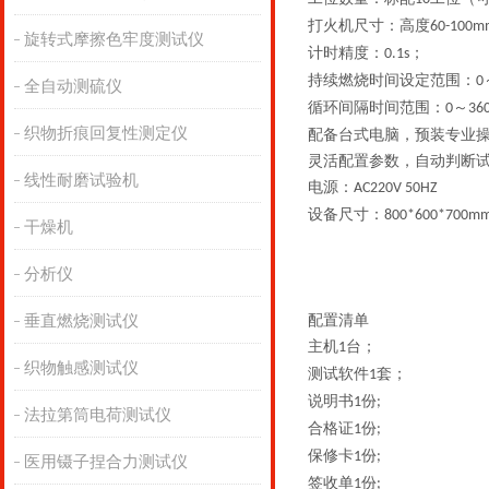
打火机尺寸：高度
60-100m
旋转式摩擦色牢度测试仪
计时精度：
；
0.1s
持续燃烧时间设定范围：
0
全自动测硫仪
循环间隔时间范围：
～
0
36
织物折痕回复性测定仪
配备台式电脑，预装专业
灵活配置参数，自动判断
线性耐磨试验机
电源：
AC220V 50HZ
设备尺寸：
800*600*700m
干燥机
分析仪
垂直燃烧测试仪
配置清单
主机
台；
1
织物触感测试仪
测试软件
套；
1
说明书
份
1
;
法拉第筒电荷测试仪
合格证
份
1
;
保修卡
份
1
;
医用镊子捏合力测试仪
签收单
份
1
;