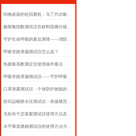
织物表面的轮回磨耗：马丁代尔耐磨仪在多点轨迹与压力恒定下的耐用叙事
极限氧指数测试仪在材料阻燃分级中的浓度边界判定
守护生命呼吸的最后屏障——消防自救呼吸器防护性能测试仪的全面检测
呼吸管路泄漏测试仪怎么选？
热膨胀系数测定仪使用操作要点
呼吸管路泄漏测试仪——守护呼吸类医疗器械安全的精密检测方案
口罩泄露测试仪：个体防护效能的科学评估仪器
纺织品耐静水压测试仪：依循规范，精准测防渗
无纺布干态落絮测试仪使用方法及注意事项详解
水平垂直燃烧测试仪的使用方法与注意事项