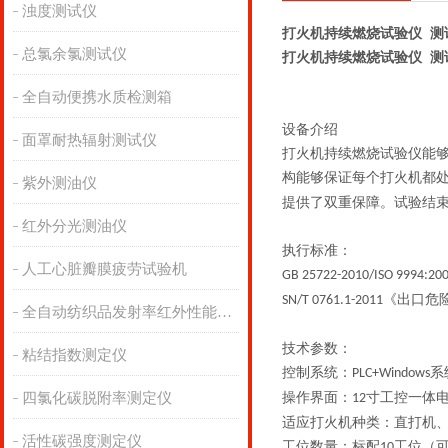
浊度测试仪
打火机持续燃烧试验仪 测
总氯余氯测试仪
打火机持续燃烧试验仪 测
全自动便携水质检测箱
设备介绍
面罩耐热辐射测试仪
打火机持续燃烧试验仪能
构能够保证每个打火机都
紫外测油仪
提供了双重保障。试验结
红外分光测油仪
执行标准：
人工心脏瓣膜疲劳试验机
GB 25722-2010/ISO 9994:20
《出口危
SN/T 0761.1-2011
全自动纺织品发射率红外性能分析
技术参数：
粘结指数测定仪
控制系统：
系
PLC
+Windows
四氯化碳脱附率测定仪
操作界面：
寸工控一体
12
适应打火机种类：直打机
活性碳强度测定仪
工位数量：
标配
工位
（
10