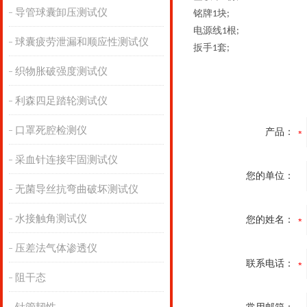
导管球囊卸压测试仪
铭牌
块
1
;
电源线
根
1
;
球囊疲劳泄漏和顺应性测试仪
扳手
套
1
;
织物胀破强度测试仪
利森四足踏轮测试仪
口罩死腔检测仪
产品：
采血针连接牢固测试仪
您的单位：
无菌导丝抗弯曲破坏测试仪
水接触角测试仪
您的姓名：
压差法气体渗透仪
联系电话：
阻干态