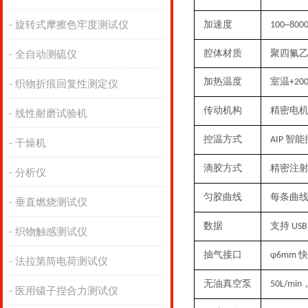
旋转式摩擦色牢度测试仪
加速度
100~8000
腔体材质
聚四氟
全自动测硫仪
加热温度
室温
+
20
织物折痕回复性测定仪
传动机构
精密
电
线性耐磨试验机
控温方式
智能
AIP
干燥机
滴胶方式
精密注
分析仪
匀胶曲线
每条曲
垂直燃烧测试仪
数据
支持
US
织物触感测试仪
抽气接口
快
φ6mm
法拉第筒电荷测试仪
无油真空泵
50L/min
医用镊子捏合力测试仪