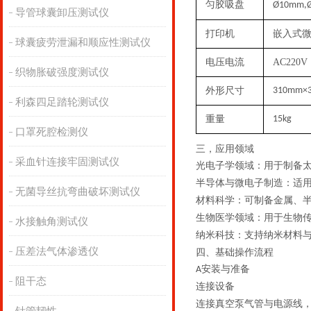
匀胶吸盘
Ø
10mm,
导管球囊卸压测试仪
打印机
嵌入式
球囊疲劳泄漏和顺应性测试仪
电压电流
AC220V
织物胀破强度测试仪
外形尺寸
31
0mm×
利森四足踏轮测试仪
重量
15kg
口罩死腔检测仪
三，
应用领域
采血针连接牢固测试仪
光电子学领域
：用于制备
半导体与微电子制造
：适
无菌导丝抗弯曲破坏测试仪
材料科学
：可制备金属、
生物医学领域
：用于生物
水接触角测试仪
纳米科技
：支持纳米材料
压差法气体渗透仪
四、基础操作流程
安装与准备
A
阻干态
连接设备
连接真空泵气管与电源线