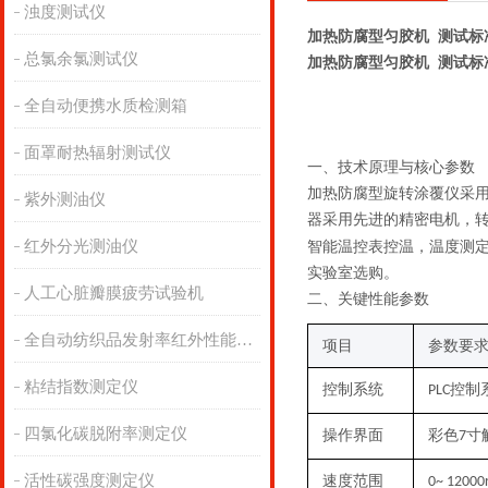
浊度测试仪
加热防腐型匀胶机 测试标
总氯余氯测试仪
加热防腐型匀胶机 测试标
全自动便携水质检测箱
面罩耐热辐射测试仪
一、技术原理与核心参数
加热防腐型旋转涂覆仪采
紫外测油仪
器采用先进的精密电机，
红外分光测油仪
智能温控表控温，温度测
实验室选购。
人工心脏瓣膜疲劳试验机
二
、关键性能参数
全自动纺织品发射率红外性能分析
项目
参数要
粘结指数测定仪
控制系统
控制
PLC
四氯化碳脱附率测定仪
操作界面
彩色
寸
7
活性碳强度测定仪
速度范围
0~ 12000