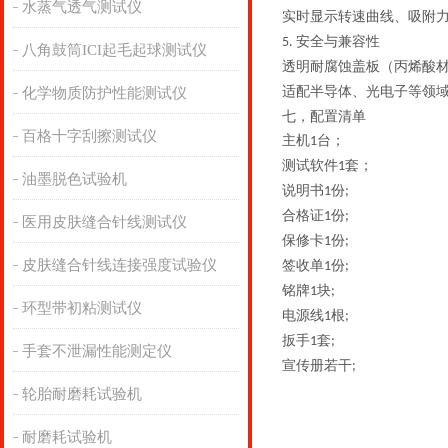
水蒸气透气测试仪
实时显示
转速曲线
、吸附
安全与兼容性
‌5.
八角鼓筒ICI起毛起球测试仪
透明耐腐蚀盖板（丙烯酸
适配半导体、光电子等领
化学物质防护性能测试仪
七，配置清单
百格十字刮擦测试仪
主机
台；
1
测试软件
套；
1
油墨脱色试验机
说明书
份
1
;
合格证
份
1
;
医用皮肤缝合针线测试仪
保修卡
份
1
;
皮肤缝合针线连接强度试验仪
签收单
份
1
;
铭牌
块
1
;
环型带初粘测试仪
电源线
根
1
;
扳手
套
1
;
手套不泄漏性能测定仪
宣传册若干
;
轮胎耐磨耗试验机
耐磨耗试验机