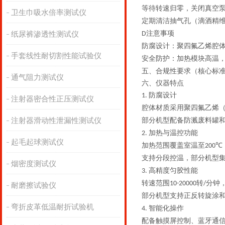
等待转速归零，关闭真空
卫生巾吸水倍率测试仪
定期清洁抽气孔（滴酒精
注意事项
纸尿裤渗透性测试仪
D
防腐设计
：聚四氟乙烯腔
手套线性耐切割性能试验仪
安全防护
：加热模块高温
五、
合规性要求（核心标
通气阻力测试仪
六、仪器
特点
防腐设计
1.
注射器密合性正压测试仪
腔体材质采用
聚四氟乙烯
注射器滑动性泄漏性测试仪
部分机型配备
防溅废料罐
加热与温控功能
‌2.
起毛起球测试仪
加热范围覆盖
室温至
200℃‌
支持
分段控温
，部分机型
烟密度测试仪
高精度匀胶性能
‌3.
转速范围
转
分钟
‌10-20000
/
耐磨擦试验仪
部分机型支持
正反转旋涂
弯折皮革低温耐折试验机
智能化操作
‌4.
配备
触摸屏控制
、蓝牙通