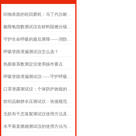
织物表面的轮回磨耗：马丁代尔耐磨仪在多点轨迹与压力恒定下的耐用叙事
极限氧指数测试仪在材料阻燃分级中的浓度边界判定
守护生命呼吸的最后屏障——消防自救呼吸器防护性能测试仪的全面检测
呼吸管路泄漏测试仪怎么选？
热膨胀系数测定仪使用操作要点
呼吸管路泄漏测试仪——守护呼吸类医疗器械安全的精密检测方案
口罩泄露测试仪：个体防护效能的科学评估仪器
纺织品耐静水压测试仪：依循规范，精准测防渗
无纺布干态落絮测试仪使用方法及注意事项详解
水平垂直燃烧测试仪的使用方法与注意事项