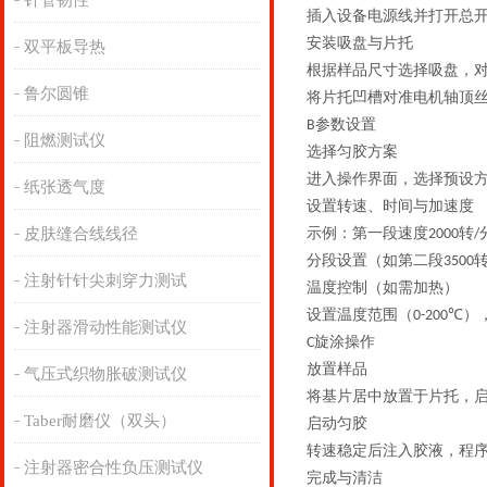
针管韧性
插入设备电源线并打开总
安装吸盘与片托
双平板导热
根据样品尺寸选择吸盘，
鲁尔圆锥
将片托凹槽对准电机轴顶
参数设置
B
阻燃测试仪
选择匀胶方案
进入操作界面，选择预设
纸张透气度
设置转速、时间与加速度
皮肤缝合线线径
示例：第一段速度
转
2000
/
分段设置（如第二段
3500
注射针针尖刺穿力测试
温度控制（如需加热）
设置温度范围（
）
0-200℃
注射器滑动性能测试仪
旋涂操作
C
放置样品
气压式织物胀破测试仪
将基片居中放置于片托，
Taber耐磨仪（双头）
启动匀胶
转速稳定后注入胶液，程
注射器密合性负压测试仪
完成与清洁