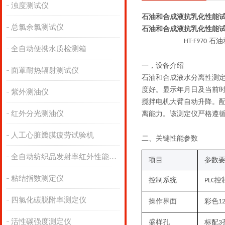
浊度测试仪
石油和合成液抗乳化性能试
总氯余氯测试仪
石油和合成液抗乳化性能试
石油
HT
-F970
全自动便携水质检测箱
一，
设备介绍
面罩耐热辐射测试仪
石油和合成液水分离性测
度好。显示年月日及当前
紫外测油仪
搅拌电机大臂自动升降。
红外分光测油仪
离能力。该测定仪严格遵
人工心脏瓣膜疲劳试验机
二
、关键性能参数
全自动纺织品发射率红外性能分析
项目
参数
粘结指数测定仪
控制系统
控
PLC
四氯化碳脱附率测定仪
操作界面
彩色
1
活性碳强度测定仪
盛样孔
标配
3