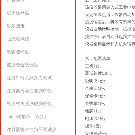
针管韧性
五、
工作原理
该仪器采用
嵌入式工业电
双平板导热
设定恒温点后，仪器自动
温度恒定后，将装有试样
鲁尔圆锥
仪器自动计时控制，按标
搅拌停止后自动升起搅拌
阻燃测试仪
仪器采用显示和人机对话
纸张透气度
六，配置清单
皮肤缝合线线径
主机
台；
1
测试软件
套；
1
注射针针尖刺穿力测试
说明书
份
1
;
合格证
份
1
;
注射器滑动性能测试仪
保修卡
份
1
;
气压式织物胀破测试仪
签收单
份
1
;
铭牌
块
1
;
Taber耐磨仪（双头）
电源线
根
1
;
扳手
套
1
;
注射器密合性负压测试仪
宣传册若干
;