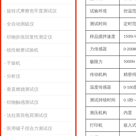
旋转式摩擦色牢度测试仪
试验
环境
控温
全自动测硫仪
测试时间
定时
样品搅拌速度
1500r/
织物折痕回复性测定仪
力传感器
0-200K
线性耐磨试验机
极限力
5000N
干燥机
传动机构
精密
分析仪
温度传感器
0-100
垂直燃烧测试仪
测试持续时间
秒
0.1
织物触感测试仪
测压机构
内置
法拉第筒电荷测试仪
打印机
嵌入
医用镊子捏合力测试仪