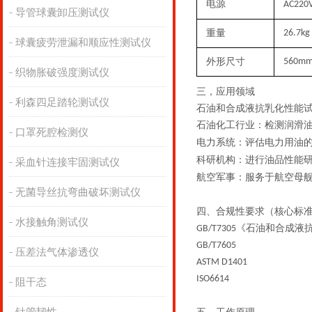
电源
AC220
导管球囊卸压测试仪
重量
26.7kg
球囊疲劳泄漏和顺应性测试仪
外形尺寸
5
6
0mm
织物胀破强度测试仪
三，
应用领域
利森四足踏轮测试仪
石油和合成液抗乳化性能
石油化工行业
：检测润滑
口罩死腔检测仪
电力系统
：评估电力用油
科研机构
：进行油品性能
采血针连接牢固测试仪
航空军事
：服务于航空母
无菌导丝抗弯曲破坏测试仪
四、
合规性要求（核心标
水接触角测试仪
《石油和合成液
GB/T7305
GB/T7605
压差法气体渗透仪
ASTM D1401
ISO6614
阻干态