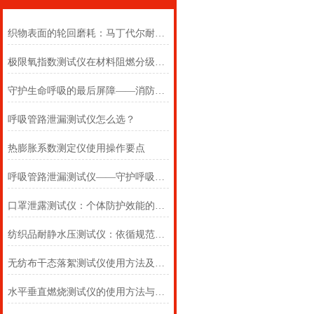
织物表面的轮回磨耗：马丁代尔耐磨仪在多点轨迹与压力恒定下的耐用叙事
极限氧指数测试仪在材料阻燃分级中的浓度边界判定
守护生命呼吸的最后屏障——消防自救呼吸器防护性能测试仪的全面检测
呼吸管路泄漏测试仪怎么选？
热膨胀系数测定仪使用操作要点
呼吸管路泄漏测试仪——守护呼吸类医疗器械安全的精密检测方案
口罩泄露测试仪：个体防护效能的科学评估仪器
纺织品耐静水压测试仪：依循规范，精准测防渗
无纺布干态落絮测试仪使用方法及注意事项详解
水平垂直燃烧测试仪的使用方法与注意事项