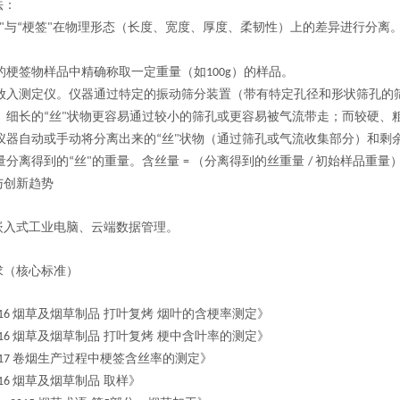
法：
与
梗签
在物理形态（长度、宽度、厚度、柔韧性）上的差异进行分离
"
“
"
的梗签物样品中精确称取一定重量（如
）的样品。
100g
放入测定仪。仪器通过特定的振动筛分装置（带有特定孔径和形状筛孔的
、细长的
丝
状物更容易通过较小的筛孔或更容易被气流带走；而较硬、
“
"
仪器自动或手动将分离出来的
丝
状物（通过筛孔或气流收集部分）和剩
“
"
量分离得到的
丝
的重量。含丝量
（分离得到的丝重量
初始样品重量
“
"
=
/
与创新趋势
嵌入式工业电脑
、云端数据管理
。
求（核心标准）
烟草及烟草制品 打叶复烤 烟叶的含梗率测定》
16
烟草及烟草制品 打叶复烤 梗中含叶率的测定》
16
卷烟生产过程中梗签含丝率的测定》
17
烟草及烟草制品 取样》
16