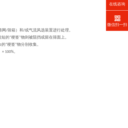
在线咨询
。
微信扫一扫
筛网
筛箱）和
或气流风选装置进行处理。
/
/
粗短的
梗签
物则被阻挡或留在筛面上。
“
"
余的
梗签
物分别收集。
“
"
）
。
× 100%