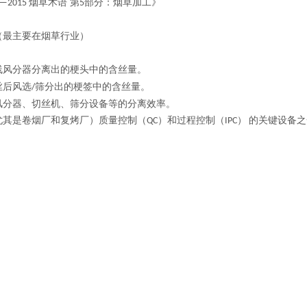
烟草术语 第
部分：烟草加工》
5—2015
5
（最主要在烟草行业）
线风分器分离出的
梗头
中的含丝量。
丝后风选
筛分出的
梗签
中的含丝量。
/
风分器、切丝机、筛分设备等的分离效率。
尤其是卷烟厂和复烤厂）
质量控制（
）和过程控制（
）
的关键设备之
QC
IPC
‌