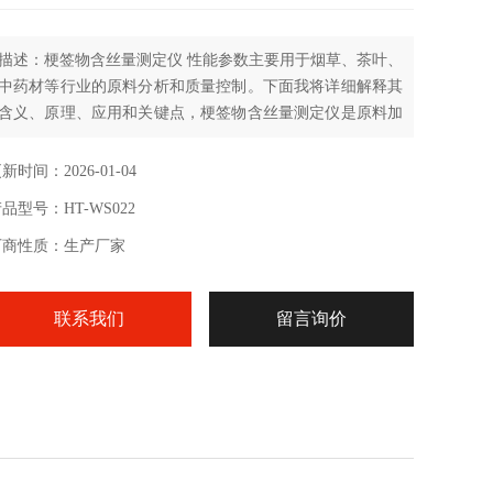
描述：梗签物含丝量测定仪 性能参数主要用于烟草、茶叶、
中药材等行业的原料分析和质量控制。下面我将详细解释其
含义、原理、应用和关键点，‌梗签物含丝量测定仪是原料加
工行业（尤其是烟草）中一种关键的实验室或在线分析设
备。它通过物理分离（筛分/风选）或光学识别等方法，精确
新时间：2026-01-04
测定物料（通常是废料或杂质部分）中混入的有价值原料
品型号：HT-WS022
（丝状物）的含量百分比。
厂商性质：生产厂家
联系我们
留言询价