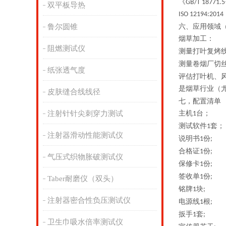
《
GB/T 18771.
双平板导热
‌ISO 12194:2014
鲁尔圆锥
六、
应用领域
烟草加工：
阻燃测试仪
测量打叶复烤
测量卷烟厂切
纸张透气度
评估打叶机、
是烟草行业（
皮肤缝合线线径
七，配置清单
注射针针尖刺穿力测试
主机
台；
1
测试软件
套；
1
注射器滑动性能测试仪
说明书
份
1
;
合格证
份
1
;
气压式织物胀破测试仪
保修卡
份
1
;
签收单
份
1
;
Taber耐磨仪（双头）
铭牌
块
1
;
注射器密合性负压测试仪
电源线
根
1
;
扳手
套
1
;
卫生巾吸水倍率测试仪