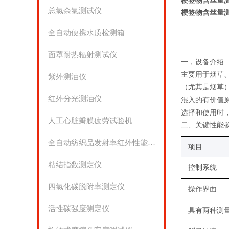
梗签物含丝量
总氯余氯测试仪
梗签物含丝量
全自动便携水质检测箱
面罩耐热辐射测试仪
一，
设备介绍
主要用于烟草
紫外测油仪
（尤其是烟草
红外分光测油仪
混入的有价值
选择和使用时
人工心脏瓣膜疲劳试验机
二
、关键性能
全自动纺织品发射率红外性能分析
项目
粘结指数测定仪
控制系统
四氯化碳脱附率测定仪
操作界面
活性碳强度测定仪
具有两种测