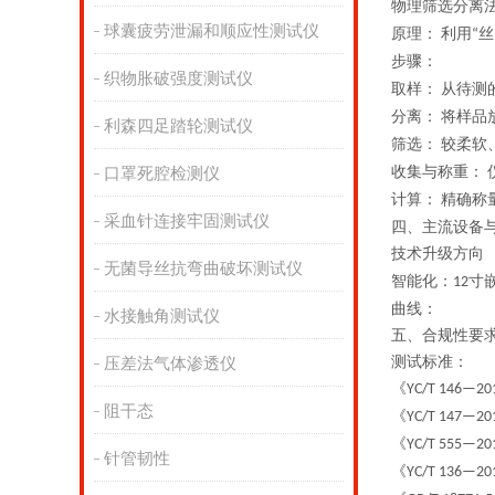
物理筛选分离
球囊疲劳泄漏和顺应性测试仪
原理：
利用
丝
‌
“
步骤：
织物胀破强度测试仪
取样：
从待测
‌
分离：
将样品
‌
利森四足踏轮测试仪
筛选：
较柔软
‌
收集与称重：
口罩死腔检测仪
‌
计算：
精确称
‌
采血针连接牢固测试仪
四、主流设备
技术升级方向
无菌导丝抗弯曲破坏测试仪
智能化
：
寸
12
曲线：
水接触角测试仪
五、
合规性要
测试标准：
压差法气体渗透仪
《
YC/T 146—20
阻干态
《
YC/T 147—20
《
YC/T 555—20
针管韧性
《
YC/T 136—20