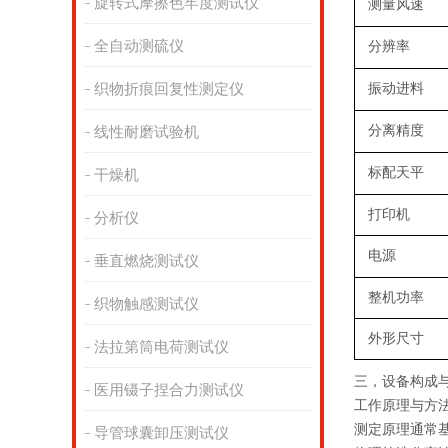
旋转式摩擦色牢度测试仪
测量风速
全自动测硫仪
分辨率
织物折痕回复性测定仪
振动进料
分离精度
线性耐磨试验机
标配天平
干燥机
打印机
分析仪
电源
垂直燃烧测试仪
整机功率
织物触感测试仪
外形尺寸
法拉第筒电荷测试仪
三，
设备构成
医用镊子捏合力测试仪
工作原理与方
测定原理通常
导管球囊卸压测试仪