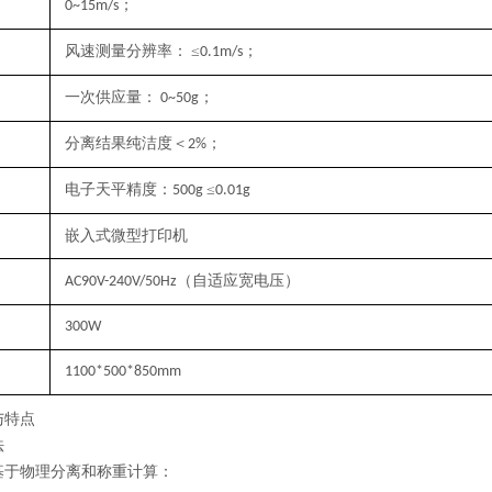
；
0~15m/s
风速测量分辨率：
≤
；
0.1m/s
一次供应量：
；
0~50g
分离结果纯洁度＜
；
2%
电子天平精度：
≤
500g
0.01g
嵌入式微型
打印机
（自适应宽电压）
AC90V-240V/50Hz
300W
1100*500*850mm
与特点
法
基于物理分离和称重计算：