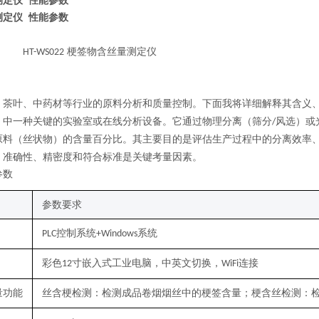
测定仪 性能参数
测定仪 性能参数
梗签物含丝量测定仪
HT
-WS022
、茶叶、中药材等行业的原料分析和质量控制。下面我将详细解释其含义
）中一种关键的实验室或在线分析设备。它通过物理分离（筛分
风选）或
/
原料（丝状物）的含量百分比。其主要目的是评估生产过程中的分离效率
，准确性、精密度和符合标准是关键考量因素。
参数
参数要求
控制系统
系统
PLC
+Windows
彩色
寸嵌入式工业电脑，中英文切换，
连接
12
WiFi
量功能
丝含梗检测：检测成品卷烟烟丝中的梗签含量；梗含丝检测：