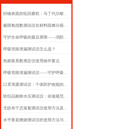
织物表面的轮回磨耗：马丁代尔耐磨仪在多点轨迹与压力恒定下的耐用叙事
极限氧指数测试仪在材料阻燃分级中的浓度边界判定
守护生命呼吸的最后屏障——消防自救呼吸器防护性能测试仪的全面检测
呼吸管路泄漏测试仪怎么选？
热膨胀系数测定仪使用操作要点
呼吸管路泄漏测试仪——守护呼吸类医疗器械安全的精密检测方案
口罩泄露测试仪：个体防护效能的科学评估仪器
纺织品耐静水压测试仪：依循规范，精准测防渗
无纺布干态落絮测试仪使用方法及注意事项详解
水平垂直燃烧测试仪的使用方法与注意事项