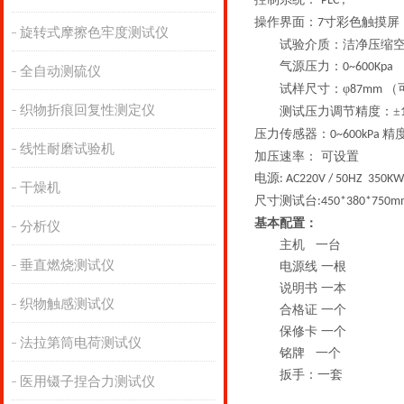
PLC ;
操作界面：
寸彩色触摸屏
7
旋转式摩擦色牢度测试仪
试验介质：洁净压缩
气源压力：
0~600Kpa
全自动测硫仪
试样尺寸：
φ
（
87mm
织物折痕回复性测定仪
测试压力调节精度：
±
压力传感器：
精
0~600kPa
线性耐磨试验机
加压速率：
可设置
电源
: AC220V / 50HZ 350KW
干燥机
尺寸测试台
:450*380*750m
基本配置：
分析仪
主机
一台
垂直燃烧测试仪
电源线
一根
说明书
一本
织物触感测试仪
合格证
一个
保修卡
一个
法拉第筒电荷测试仪
铭牌
一个
扳手：一套
医用镊子捏合力测试仪