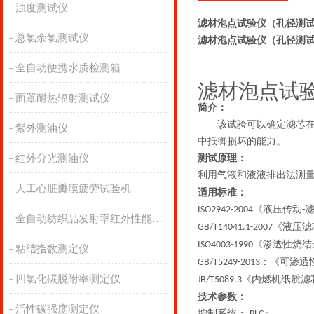
浊度测试仪
滤材泡点试验仪（孔径测试
总氯余氯测试仪
滤材泡点试验仪（孔径测试
全自动便携水质检测箱
滤材泡点试
面罩耐热辐射测试仪
简介：
该试验可以确定滤芯
紫外测油仪
中抵御损坏的能力。
红外分光测油仪
测试原理：
利用气液和液液排出法测
人工心脏瓣膜疲劳试验机
适用标准：
《液压传动
ISO2942-2004
-
全自动纺织品发射率红外性能分析
《液压滤
GB/T14041.1-2007
《渗透性烧结
ISO4003-1990
粘结指数测定仪
：《可渗透
GB/T5249-2013
四氯化碳脱附率测定仪
《内燃机纸质滤
JB/T5089.3
技术参数：
活性碳强度测定仪
控制系统：