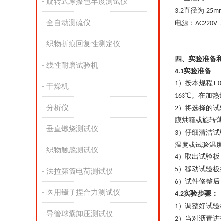
旋转式摩擦色牢度测试仪
直径为
3.2
25m
全自动测硫仪
电源：
AC220V 
织物折痕回复性测定仪
四、实验准备
线性耐磨试验机
实验准备
4.1
）按本规程
1
T 
干燥机
℃。在加热
163
分析仪
）将选择的试
2
膜烘箱或旋转
垂直燃烧测试仪
）仔细清洁试
3
温度或试验温
织物触感测试仪
）取出试验板
4
）移动试验板
5
法拉第筒电荷测试仪
）试件修整后
6
医用镊子捏合力测试仪
实验步骤：
4.2
）调整好试验
1
导管球囊卸压测试仪
）当对沥青进
2