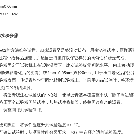
±
m
0.05mm
50Hz 1KW
和实验步骤
的方法准备试样。加热沥青至足够流动状态，用来浇注试件，原样沥
0602
过程中给样品加盖，并适当进行搅拌以保证样品的均匀性和赶走气泡。
验板固定于试验机上在试验温度下，建立试验板零间隙水平。
向上移动顶
薄膜烘箱老化后的沥青）或
±
直径
，用于压力老化后的沥
2mm
0.05mm(
8mm
验板表面，使沥青均匀牢固地粘到试验板上。当采用
试件时，将环境
8mm
度范围的初始温度。
，将沥青浇注在试验板的中心处，使得沥青基本覆盖整个板（除了周边留
挤压两个试验板间的试件，加热试件修整器，修整周边多余的沥青。
，调整间隙到试验间隙。
板间隙后，将试件温度升到试验温度±
℃。
0.1
行确认试验时，从沥青性能分级要求（
）中选择合适的试验温度。
PG