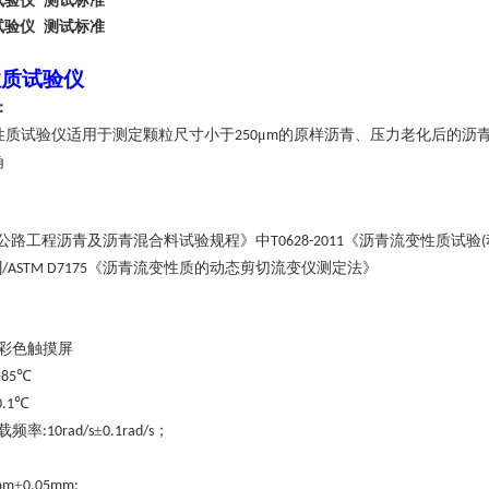
试验仪 测试标准
试验仪 测试标准
性质试验仪
：
性质试验仪
适用于测定颗粒尺寸小于
μ
的原样沥青、压力老化后的沥
250
m
角
公路工程沥青及沥青混合料试验规程》中
《沥青流变性质试验
T0628-2011
(
《沥青流变性质的动态剪切流变仪测定法》
]/ASTM D7175
彩色触摸屏
℃
~85
℃
0.1
载频率
±
；
:10rad/s
0.1rad/s
±
mm
0.05mm;