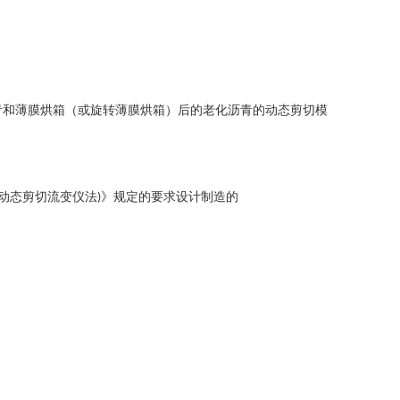
青和薄膜烘箱（或旋转薄膜烘箱）后的老化沥青的动态剪切模
动态剪切流变仪法
》规定的要求设计制造的
)