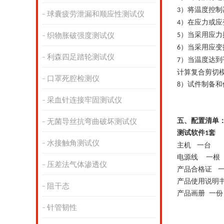
）将温度控制
3
球囊疲劳泄漏和顺应性测试仪
）在应力或应
4
）当采用应力
织物胀破强度测试仪
5
）当采用应变
6
利森四足踏轮测试仪
）当温度达到
7
计算复合剪切
口罩死腔检测仪
）试件制备和
8
采血针连接牢固测试仪
五、
配置清单
无菌导丝抗弯曲破坏测试仪
测试软件
套
1
水接触角测试仪
主机
一台
电源线
一根
压差法气体渗透仪
产品合格证
产品使用说明
阻干态
产品画册
一份
针管韧性