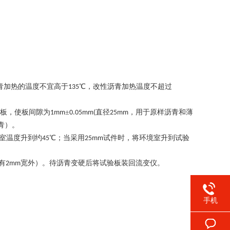
青加热的温度不宜高于
℃，改性沥青加热温度不超过
135
板，使板间隙为
±
直径
，用于原样沥青和薄
1mm
0.05mm(
25mm
青）。
室温度升到约
℃；当采用
试件时，将环境室升到试验
45
25mm
有
宽外）。待沥青变硬后将试验板装回流变仪。
2mm
手机