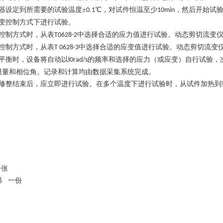
器设定到所需要的试验温度±
℃，对试件恒温至少
，然后开始试
0.1
10min
变控制方式下进行试验。
控制方式时，从表
中选择合适的应力值进行试验。动态剪切流变
T0628-2
控制方式时，从表
中选择合适的应变值进行试验。动态剪切流变
T 0628-3
平衡时，设备将自动以
的频率和选择的应力（或应变）自行试验，
l0rad/s
模量和相位角。记录和计算均由数据采集系统完成。
修整结束后，应立即进行试验。在多个温度下进行试验时，从试件加热到
：
一张
书
一份