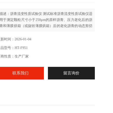
描述：沥青流变性质试验仪 测试标准沥青流变性质试验仪适
用于测定颗粒尺寸小于250μm的原样沥青、压力老化后的沥
青和薄膜烘箱（或旋转薄膜烘箱）后的老化沥青的动态剪切
模量和相位角
新时间：2026-01-04
品型号：HT-F951
厂商性质：生产厂家
联系我们
留言询价