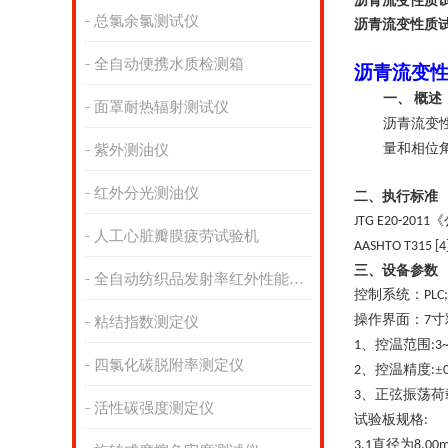
沥青流变性质
总氯余氯测试仪
沥青流变性质
全自动便携水质检测箱
沥青流变
概述
一、
面罩耐热辐射测试仪
沥青流变
量和相位
紫外测油仪
红外分光测油仪
二、执行标准
《
JTG E20-2011
人工心脏瓣膜疲劳试验机
AASHTO T315 [4
三、设备参数
全自动纺织品发射率红外性能分析
控制系统：
PLC;
操作界面：
寸
7
粘结指数测定仪
、控温范围
1
:3
四氯化碳脱附率测定仪
、控温精度
±
2
:
、正弦振荡荷
3
活性碳强度测定仪
试验板规格
:
直径为
3.1
8.00