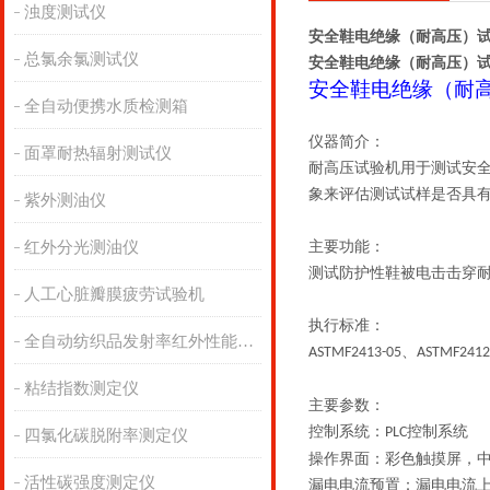
浊度测试仪
安全鞋电绝缘（耐高压）试
总氯余氯测试仪
安全鞋电绝缘（耐高压）试
安全鞋电绝缘（耐
全自动便携水质检测箱
仪器简介：
面罩耐热辐射测试仪
耐高压试验机用于测试安
象来评估测试试样是否具
紫外测油仪
红外分光测油仪
主要功能：
测试防护性鞋被电击击穿
人工心脏瓣膜疲劳试验机
执行标准：
全自动纺织品发射率红外性能分析
、
ASTMF2413-05
ASTMF2412
粘结指数测定仪
主要参数：
控制系统：
控制系统
PLC
四氯化碳脱附率测定仪
操作界面：彩色触摸屏，
活性碳强度测定仪
漏电电流预置：漏电电流