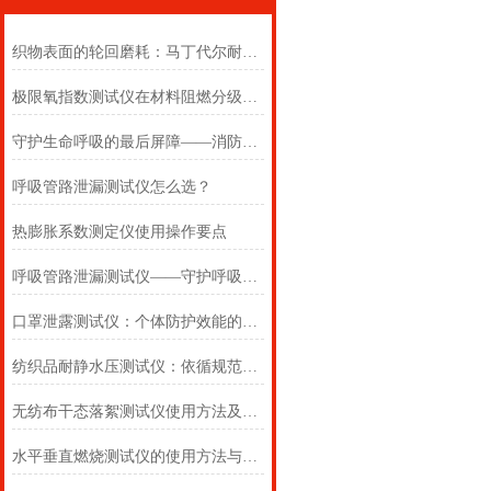
织物表面的轮回磨耗：马丁代尔耐磨仪在多点轨迹与压力恒定下的耐用叙事
极限氧指数测试仪在材料阻燃分级中的浓度边界判定
守护生命呼吸的最后屏障——消防自救呼吸器防护性能测试仪的全面检测
呼吸管路泄漏测试仪怎么选？
热膨胀系数测定仪使用操作要点
呼吸管路泄漏测试仪——守护呼吸类医疗器械安全的精密检测方案
口罩泄露测试仪：个体防护效能的科学评估仪器
纺织品耐静水压测试仪：依循规范，精准测防渗
无纺布干态落絮测试仪使用方法及注意事项详解
水平垂直燃烧测试仪的使用方法与注意事项