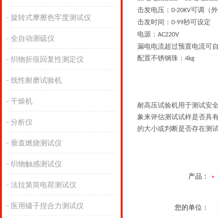
击发电压：
可调（外
0-20KV
旋转式摩擦色牢度测试仪
击发时间：
秒可设定
0-99
电源：
AC220V
全自动测硫仪
漏电电流超过预置电流可
配置不锈钢珠：
4kg
织物折痕回复性测定仪
线性耐磨试验机
干燥机
耐高压试验机用于测试安
象来评估测试试样是否具
分析仪
的大小或判断是否存在测
垂直燃烧测试仪
织物触感测试仪
产品：
法拉第筒电荷测试仪
医用镊子捏合力测试仪
您的单位：