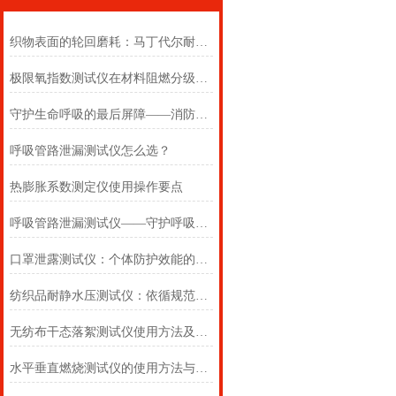
织物表面的轮回磨耗：马丁代尔耐磨仪在多点轨迹与压力恒定下的耐用叙事
极限氧指数测试仪在材料阻燃分级中的浓度边界判定
守护生命呼吸的最后屏障——消防自救呼吸器防护性能测试仪的全面检测
呼吸管路泄漏测试仪怎么选？
热膨胀系数测定仪使用操作要点
呼吸管路泄漏测试仪——守护呼吸类医疗器械安全的精密检测方案
口罩泄露测试仪：个体防护效能的科学评估仪器
纺织品耐静水压测试仪：依循规范，精准测防渗
无纺布干态落絮测试仪使用方法及注意事项详解
水平垂直燃烧测试仪的使用方法与注意事项