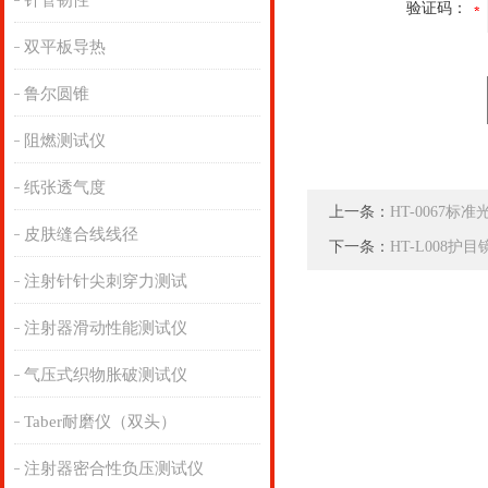
针管韧性
验证码：
双平板导热
鲁尔圆锥
阻燃测试仪
纸张透气度
上一条：
HT-0067标
皮肤缝合线线径
下一条：
HT-L008护
注射针针尖刺穿力测试
注射器滑动性能测试仪
气压式织物胀破测试仪
Taber耐磨仪（双头）
注射器密合性负压测试仪