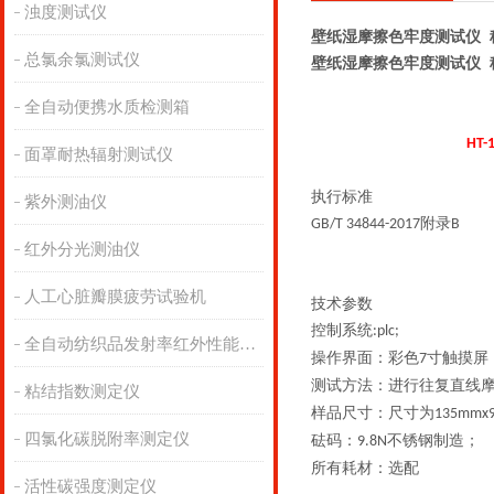
浊度测试仪
壁纸湿摩擦色牢度测试仪 
总氯余氯测试仪
壁纸湿摩擦色牢度测试仪 
全自动便携水质检测箱
HT-
面罩耐热辐射测试仪
执行标准
紫外测油仪
附录
GB/T 34844-2017
B
红外分光测油仪
人工心脏瓣膜疲劳试验机
技术参数
控制系统
:plc;
全自动纺织品发射率红外性能分析
操作界面：彩色
寸触摸屏
7
测试方法：进行往复直线
粘结指数测定仪
样品
尺寸：
尺寸为
135mmx
四氯化碳脱附率测定仪
砝码：
不锈钢制造；
9.8N
所有耗材：选配
活性碳强度测定仪