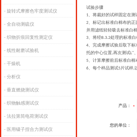
试验步骤
旋转式摩擦色牢度测试仪
、
将裁好的试样固定在测
1
、
标记出标准白棉布的正
2
全自动测硫仪
并用滤纸轻轻吸去标准白
织物折痕回复性测定仪
、
将经
处理的标准白
3
B.3.2
、
完成摩擦试验后取下标
4
线性耐磨试验机
托的中心位置
再次测试
,
L"
、
计算摩擦前后标准白棉
5
干燥机
、
每个样品测试
片试样
6
5
,
分析仪
垂直燃烧测试仪
织物触感测试仪
产品：
法拉第筒电荷测试仪
您的单位：
医用镊子捏合力测试仪