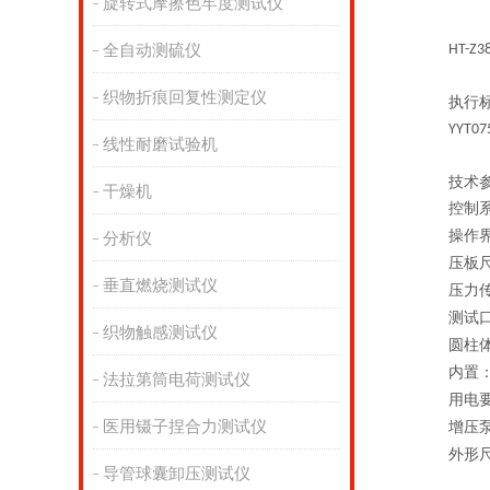
旋转式摩擦色牢度测试仪
全自动测硫仪
HT-Z3
织物折痕回复性测定仪
执行
YYT07
线性耐磨试验机
技术
干燥机
控制
操作
分析仪
压板
垂直燃烧测试仪
压力
测试
织物触感测试仪
圆柱
内置
法拉第筒电荷测试仪
用电
医用镊子捏合力测试仪
增压
外形
导管球囊卸压测试仪