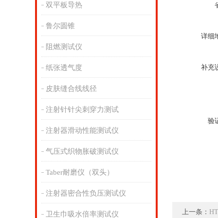
双平板导热
鲁尔圆锥
详细
阻燃测试仪
纸张透气度
补充
皮肤缝合线线径
注射针针尖刺穿力测试
验
注射器滑动性能测试仪
气压式织物胀破测试仪
Taber耐磨仪（双头）
注射器密合性负压测试仪
上一条：
H
卫生巾吸水倍率测试仪