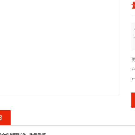
更
产
绍