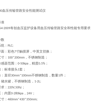
血压传输管路安全性能测试仪
80
标准
有创血压监护设备用血压传输管路安全和性能专用要求
54-2009
参数
系统：
PLC;
界面：彩色
寸触摸屏，中英文切换；
7
尺寸：
，不锈钢制造；
100*200mm
传感器范围：
，精度
；
0-50kpa
0.5%
口：标准接头
套；
1
体：直径
不锈钢制造，数量
件；
30mm*100mm
1
：储水罐，不锈钢制造，
1-2L;
要求：
；
220V,50hz
泵：内置
，
；
0-280kpa
24V
尺寸：
460mm*430*350mm;