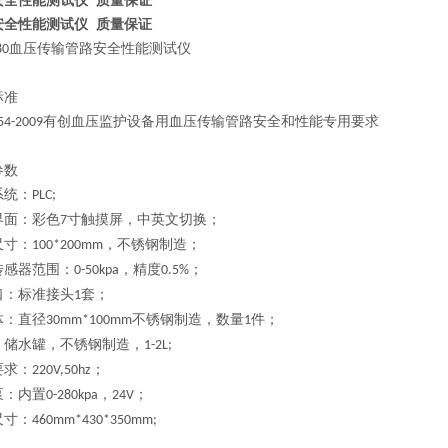
安全性能测试仪 质量保证
安全性能测试仪 质量保证
血压传输管路安全性能测试仪
80
标准
有创血压监护设备用血压传输管路安全和性能专用要求
54-2009
参数
系统：
PLC;
界面：彩色
寸触摸屏，中英文切换；
7
尺寸：
，不锈钢制造；
100*200mm
传感器范围：
，精度
；
0-50kpa
0.5%
口：标准接头
套；
1
体：直径
不锈钢制造，数量
件；
30mm*100mm
1
：储水罐，不锈钢制造，
1-2L;
要求：
；
220V,50hz
泵：内置
，
；
0-280kpa
24V
尺寸：
460mm*430*350mm;