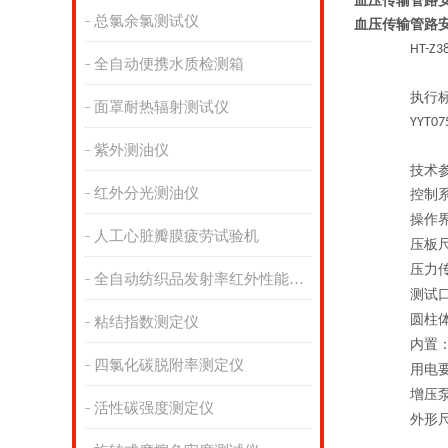
血压传输管路
总氯余氯测试仪
血压传输管路
HT-Z3
全自动便携水质检测箱
执行
面罩耐热辐射测试仪
YYT07
紫外测油仪
技术
红外分光测油仪
控制
操作
人工心脏瓣膜疲劳试验机
压板
压力
全自动纺织品发射率红外性能分析
测试
圆柱
粘结指数测定仪
内置
四氯化碳脱附率测定仪
用电
增压
活性碳强度测定仪
外形