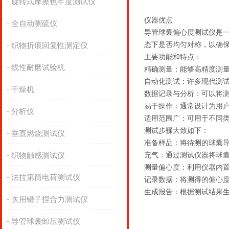
旋转式摩擦色牢度测试仪
仪器优点
全自动测硫仪
导管球囊偏心度测试仪是
态下是否均匀对称，以确
织物折痕回复性测定仪
主要功能和特点：
线性耐磨试验机
精确测量：能够高精度测
自动化测试：许多现代测
干燥机
数据记录与分析：可以将
易于操作：通常设计为用
分析仪
适用范围广：可用于不同
测试步骤大致如下：
垂直燃烧测试仪
准备样品：将待测的球囊
织物触感测试仪
充气：通过测试仪器将球
测量偏心度：利用仪器内
法拉第筒电荷测试仪
记录数据：将测得的偏心
生成报告：根据测试结果
医用镊子捏合力测试仪
导管球囊卸压测试仪