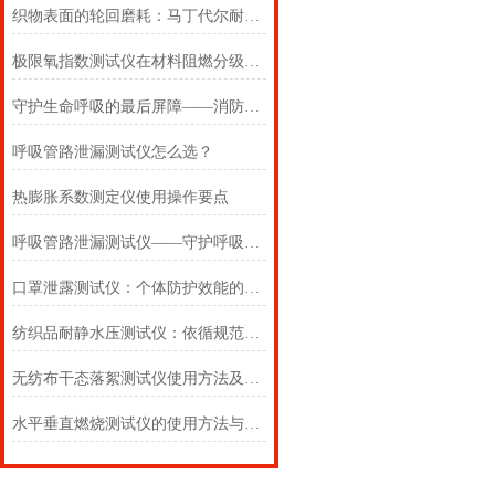
织物表面的轮回磨耗：马丁代尔耐磨仪在多点轨迹与压力恒定下的耐用叙事
极限氧指数测试仪在材料阻燃分级中的浓度边界判定
守护生命呼吸的最后屏障——消防自救呼吸器防护性能测试仪的全面检测
呼吸管路泄漏测试仪怎么选？
热膨胀系数测定仪使用操作要点
呼吸管路泄漏测试仪——守护呼吸类医疗器械安全的精密检测方案
口罩泄露测试仪：个体防护效能的科学评估仪器
纺织品耐静水压测试仪：依循规范，精准测防渗
无纺布干态落絮测试仪使用方法及注意事项详解
水平垂直燃烧测试仪的使用方法与注意事项