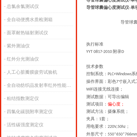
导管球囊偏心度测试仪-单
总氯余氯测试仪
导管球囊偏心度测试仪-单
全自动便携水质检测箱
导管球
面罩耐热辐射测试仪
执行标准
紫外测油仪
附录
YYT 0817-2010
D
红外分光测油仪
技术参数
人工心脏瓣膜疲劳试验机
控制系统：
系
PLC+Windows
操作界面：彩色
寸嵌入式
7
全自动纺织品发射率红外性能分析
连接无线连接；
WiFi
测试数据：可导出编辑
粘结指数测定仪
测试项目：
偏心度；
四氯化碳脱附率测定仪
测试方法：摄像系统；
夹具：
套；
1
活性碳强度测定仪
用电要求：
；
220V,50hz
外形尺寸：
550*650*766m