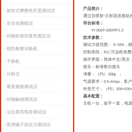
产品简介：
旋转式摩擦色牢度测试仪
通过在喷射
注射器连接处
-
全自动测硫仪
符合标准：
中
YY 0069-2009
5.3
织物折痕回复性测定仪
技术参数：
测试
力值
范围：
，
0~
50
N
线性耐磨试验机
控制系统：
可远程免费
PLC,
操作界面：简体中文
英文
/
干燥机
接头：标准鲁尔接头
分析仪
净重：
（
约
）
；
20
kg
气源要求：
，客户
0-0.4mpa
垂直燃烧测试仪
外形尺寸：
（
约
）
500
×
500
基本配置：
织物触感测试仪
主机一台，
扳手一套，电
法拉第筒电荷测试仪
医用镊子捏合力测试仪