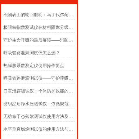
织物表面的轮回磨耗：马丁代尔耐磨仪在多点轨迹与压力恒定下的耐用叙事
极限氧指数测试仪在材料阻燃分级中的浓度边界判定
守护生命呼吸的最后屏障——消防自救呼吸器防护性能测试仪的全面检测
呼吸管路泄漏测试仪怎么选？
热膨胀系数测定仪使用操作要点
呼吸管路泄漏测试仪——守护呼吸类医疗器械安全的精密检测方案
口罩泄露测试仪：个体防护效能的科学评估仪器
纺织品耐静水压测试仪：依循规范，精准测防渗
无纺布干态落絮测试仪使用方法及注意事项详解
水平垂直燃烧测试仪的使用方法与注意事项