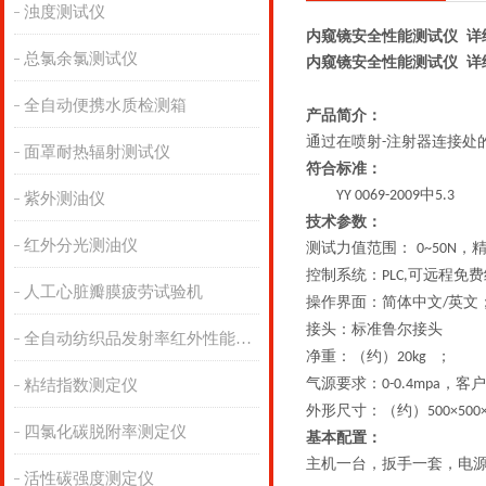
浊度测试仪
内窥镜安全性能测试仪 详
总氯余氯测试仪
内窥镜安全性能测试仪 详
全自动便携水质检测箱
产品简介：
通过在喷射
注射器连接处
-
面罩耐热辐射测试仪
符合标准：
中
YY 0069-2009
5.3
紫外测油仪
技术参数：
红外分光测油仪
测试
力值
范围：
，
0~
50
N
控制系统：
可远程免费
PLC,
人工心脏瓣膜疲劳试验机
操作界面：简体中文
英文
/
接头：标准鲁尔接头
全自动纺织品发射率红外性能分析
净重：
（
约
）
；
20
kg
气源要求：
，客户
粘结指数测定仪
0-0.4mpa
外形尺寸：
（
约
）
500
×
500
四氯化碳脱附率测定仪
基本配置：
主机一台，
扳手一套，电
活性碳强度测定仪