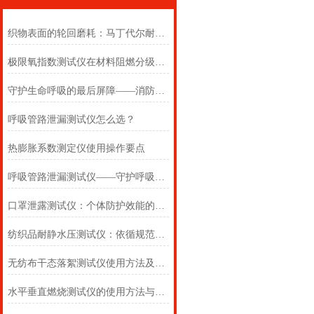
织物表面的轮回磨耗：马丁代尔耐磨仪在多点轨迹与压力恒定下的耐用叙事
极限氧指数测试仪在材料阻燃分级中的浓度边界判定
守护生命呼吸的最后屏障——消防自救呼吸器防护性能测试仪的全面检测
呼吸管路泄漏测试仪怎么选？
热膨胀系数测定仪使用操作要点
呼吸管路泄漏测试仪——守护呼吸类医疗器械安全的精密检测方案
口罩泄露测试仪：个体防护效能的科学评估仪器
纺织品耐静水压测试仪：依循规范，精准测防渗
无纺布干态落絮测试仪使用方法及注意事项详解
水平垂直燃烧测试仪的使用方法与注意事项