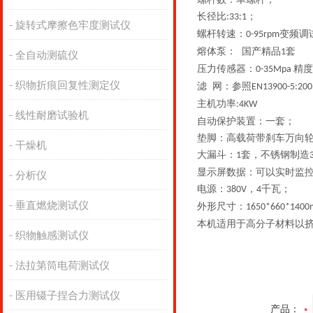
长径比
；
:33:1
旋转式摩擦色牢度测试仪
螺杆转速：
变频调
0-95rpm
熔体泵： 国产精品
套
1
全自动测硫仪
压力传感器：
精度
0-35Mpa
织物折痕回复性测定仪
滤 网：参照
EN13900-5:200
主机功率
:4KW
线性耐磨试验机
自动保护装置：一套；
垫脚：高载荷带刹车万向
干燥机
大漏斗：
套，不锈钢制造
1
显示屏数据：可以实时监
分析仪
电源：
，
千瓦；
380V
4
垂直燃烧测试仪
外形尺寸：
1650*660*140
本机适用于高分子材料以
织物触感测试仪
法拉第筒电荷测试仪
医用镊子捏合力测试仪
产品：