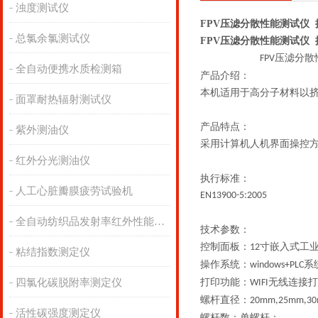
浊度测试仪
FPV压滤分散性能测试仪
总氯余氯测试仪
FPV压滤分散性能测试仪
压滤分散
FPV
全自动便携水质检测箱
产品介绍：
本机适用于高分子材料以
面罩耐热辐射测试仪
产品特点：
紫外测油仪
采用计算机人机界面操控
红外分光测油仪
执行标准：
人工心脏瓣膜疲劳试验机
EN13900-5:2005
全自动纺织品发射率红外性能分析
技术参数：
控制面板：
寸嵌入式工
12
粘结指数测定仪
操作系统：
系
windows+PLC
四氯化碳脱附率测定仪
打印功能：
无线连接打
WIFI
螺杆直径：
20mm,25mm,3
活性碳强度测定仪
螺杆数：单螺杆；