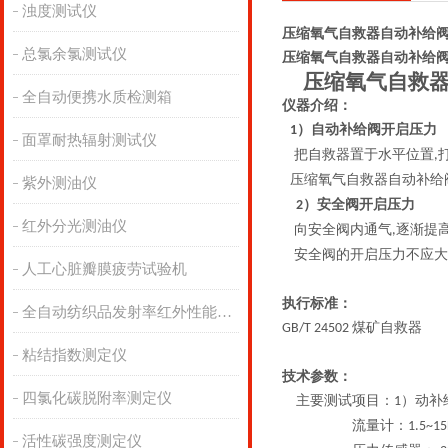
浊度测试仪
压缩氧气自救器自动补给
总氯余氯测试仪
压缩氧气自救器自动补给
压缩氧气自救
全自动便携水质检测箱
仪器介绍：
）自动补给阀开启压力
1
面罩耐热辐射测试仪
把自救器置于水平位置
,
压缩氧气自救器自动补给
紫外测油仪
）安全阀开启压力
2
红外分光测油仪
向安全阀内通气
逐渐提
,
安全阀的开启压力不应大
人工心脏瓣膜疲劳试验机
执行标准：
全自动纺织品发射率红外性能分析
煤矿自救器
GB/T
24502
粘结指数测定仪
技术参数：
四氯化碳脱附率测定仪
主要测试项目：
）动补
1
流量计：
1.5~15
活性碳强度测定仪