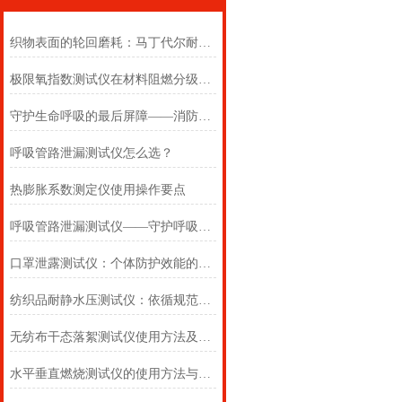
织物表面的轮回磨耗：马丁代尔耐磨仪在多点轨迹与压力恒定下的耐用叙事
极限氧指数测试仪在材料阻燃分级中的浓度边界判定
守护生命呼吸的最后屏障——消防自救呼吸器防护性能测试仪的全面检测
呼吸管路泄漏测试仪怎么选？
热膨胀系数测定仪使用操作要点
呼吸管路泄漏测试仪——守护呼吸类医疗器械安全的精密检测方案
口罩泄露测试仪：个体防护效能的科学评估仪器
纺织品耐静水压测试仪：依循规范，精准测防渗
无纺布干态落絮测试仪使用方法及注意事项详解
水平垂直燃烧测试仪的使用方法与注意事项