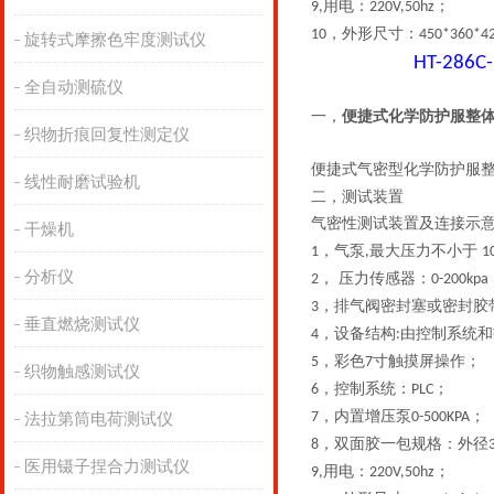
用电：
；
9,
220V,50hz
，外形尺寸：
10
450*360*
旋转式摩擦色牢度测试仪
HT-286C
全自动测硫仪
一，
便捷式化学防护服整
织物折痕回复性测定仪
便捷式气密型化学防护服
线性耐磨试验机
二，测试装置
气密性测试装置及连接示
干燥机
，气泵
最大压力不小于
1
,
1
分析仪
， 压力传感器：
2
0-200kpa
，排气阀密封塞或密封胶
3
垂直燃烧测试仪
，设备结构
由控制系统和
4
:
，彩色
寸触摸屏操作；
5
7
织物触感测试仪
，控制系统：
；
6
PLC
，内置增压泵
；
7
0-500KPA
法拉第筒电荷测试仪
，双面胶一包规格：外径
8
医用镊子捏合力测试仪
用电：
；
9,
220V,50hz