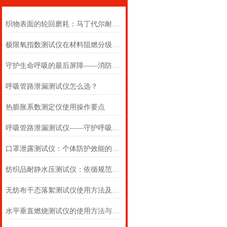
织物表面的轮回磨耗：马丁代尔耐磨仪在多点轨迹与压力恒定下的耐用叙事
极限氧指数测试仪在材料阻燃分级中的浓度边界判定
守护生命呼吸的最后屏障——消防自救呼吸器防护性能测试仪的全面检测
呼吸管路泄漏测试仪怎么选？
热膨胀系数测定仪使用操作要点
呼吸管路泄漏测试仪——守护呼吸类医疗器械安全的精密检测方案
口罩泄露测试仪：个体防护效能的科学评估仪器
纺织品耐静水压测试仪：依循规范，精准测防渗
无纺布干态落絮测试仪使用方法及注意事项详解
水平垂直燃烧测试仪的使用方法与注意事项