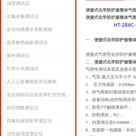
浊度测试仪
便捷式化学防护服整体气密
总氯余氯测试仪
便捷式化学防护服整体气密
HT-286C
全自动便携水质检测箱
一，
便捷式化学防护服整
面罩耐热辐射测试仪
便捷式气密型化学防护服
紫外测油仪
二，
便捷式化学防护服整
红外分光测油仪
气密性测试装置及连接示
，气泵
最大压力不小于
1
,
1
人工心脏瓣膜疲劳试验机
， 压力传感器：
2
0-200kpa
，排气阀密封塞或密封胶
3
全自动纺织品发射率红外性能分析
，设备结构
由控制系统和
4
:
，彩色
寸触摸屏操作；
粘结指数测定仪
5
7
，控制系统：
；
6
PLC
四氯化碳脱附率测定仪
，内置增压泵
；
7
0-500KPA
，双面胶一包规格：外径
8
活性碳强度测定仪