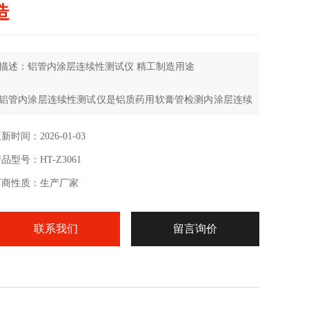
造
描述：铝管内涂层连续性测试仪 精工制造用途
铝管内涂层连续性测试仪是铝质药用软膏管检测内涂层连续
性指标时的检测装置，具体依据为YBB00162002-2015《铝
质药用软膏管》。药用复合软膏管主要用于盛放软膏剂各类
新时间：2026-01-03
乳膏、凝胶、软膏，具有耐腐蚀、无渗漏、气密性优异、安
品型号：HT-Z3061
全、卫生、造型美观、印刷精美、使用方便和绿色环保等特
点，是药企理想的选择。内涂层连续性测试仪的测试要求，
厂商性质：生产厂家
可以完成铝质药用软膏管的内涂层
联系我们
留言询价