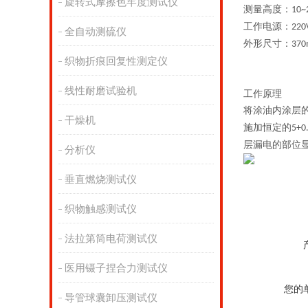
旋转式摩擦色牢度测试仪
测量高度：
10~
工作电源：
220
全自动测硫仪
外形尺寸：
37
织物折痕回复性测定仪
线性耐磨试验机
工作原理
将涂油内涂层
干燥机
施加恒定的
5+0
层漏电的部位
分析仪
垂直燃烧测试仪
织物触感测试仪
法拉第筒电荷测试仪
医用镊子捏合力测试仪
您的
导管球囊卸压测试仪