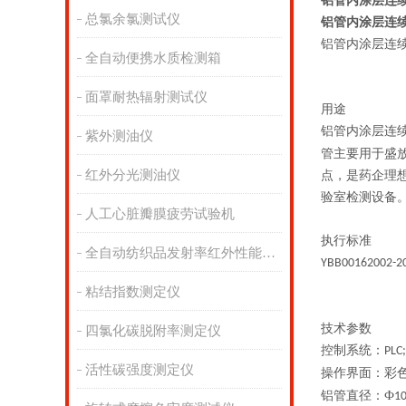
铝管内涂层连
总氯余氯测试仪
铝管内涂层连
铝管内涂层连
全自动便携水质检测箱
面罩耐热辐射测试仪
用途
铝管内涂层连
紫外测油仪
管主要用于盛
红外分光测油仪
点，是药企理
验室检测设备
人工心脏瓣膜疲劳试验机
执行标准
全自动纺织品发射率红外性能分析
YBB00162002-2
粘结指数测定仪
技术参数
四氯化碳脱附率测定仪
控制系统：
PLC;
活性碳强度测定仪
操作界面：彩
铝管直径：Ф
1