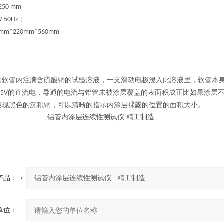
250 mm
；
V 50Hz
0mm*220mm*560mm
的软管内注满含硫酸铜的试验溶液，一支滑动电极浸入此溶液里，软管本
的直流电，导通的电流与铝管未被涂层覆盖的表面积成正比如果涂层
.5V
显现黑色的沉积铜，可以清晰的指示内涂层裸露的位置的面积大小。
产品：
单位：