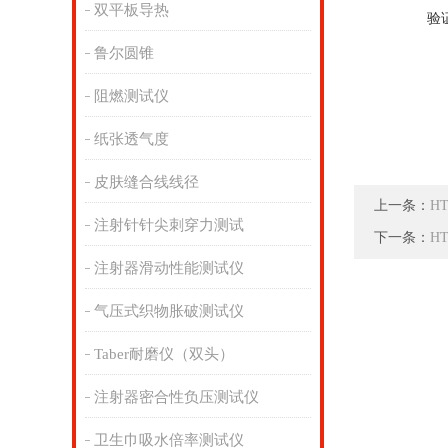
双平板导热
验
鲁尔圆锥
阻燃测试仪
纸张透气度
皮肤缝合线线径
上一条：
H
注射针针尖刺穿力测试
下一条：
H
注射器滑动性能测试仪
气压式织物胀破测试仪
Taber耐磨仪（双头）
注射器密合性负压测试仪
卫生巾吸水倍率测试仪