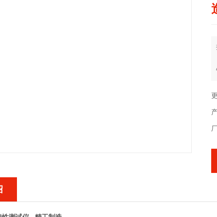
更
产
绍