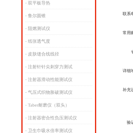
双平板导热
联系
鲁尔圆锥
阻燃测试仪
常用
纸张透气度
皮肤缝合线线径
注射针针尖刺穿力测试
详细
注射器滑动性能测试仪
补充
气压式织物胀破测试仪
Taber耐磨仪（双头）
注射器密合性负压测试仪
验
卫生巾吸水倍率测试仪