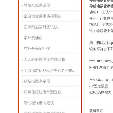
导丝输尿管摩
总氯余氯测试仪
导丝输尿管摩
功能
：测试导
1
全自动便携水质检测箱
变化，计算摩
功能
：测试其
2
面罩耐热辐射测试仪
试；输尿管支
紫外测油仪
四，测试方法
红外分光测油仪
设备应符合下
人工心脏瓣膜疲劳试验机
YY/T 1898-2024
附录
摩擦力
B
全自动纺织品发射率红外性能分析
YY/T 0872-2013
粘结指数测定仪
固定强度
6.2
四氯化碳脱附率测定仪
动态摩擦力
6.5
活性碳强度测定仪
装机售后