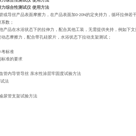
擦力综合性测试仪 使用方法
擦力综合性测试仪 使用方法
管或导丝产品表面摩擦力，在产品表面加
的定夹持力，循环拉伸若
0-20N
擦系数；
他产品在水浴状态下的拉伸力，配合其他工装，无需提供夹持，例如下文
架动态摩擦力，配合带孔硅胶片，水浴状态下拉动支架测试；
参考标准
列标准的要求
血管内导管导丝 亲水性涂层牢固度试验方法
测试法
输尿管支架试验方法