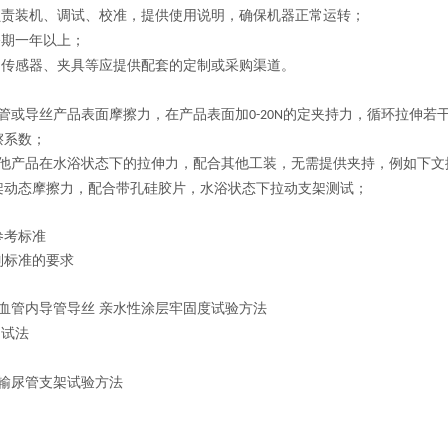
负责装机、调试、校准，提供使用说明，确保机器正常运转；
修期一年以上；
、传感器、夹具等应提供配套的定制或采购渠道。
管或导丝产品表面摩擦力，在产品表面加
的定夹持力，循环拉伸若
0-20N
擦系数；
他产品在水浴状态下的拉伸力，配合其他工装，无需提供夹持，例如下文
架动态摩擦力，配合带孔硅胶片，水浴状态下拉动支架测试；
参考标准
列标准的要求
血管内导管导丝 亲水性涂层牢固度试验方法
测试法
输尿管支架试验方法