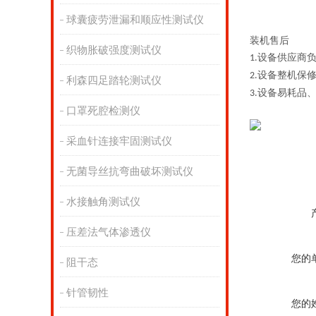
球囊疲劳泄漏和顺应性测试仪
装机售后
织物胀破强度测试仪
设备供应商
1.
设备整机保
2.
利森四足踏轮测试仪
设备易耗品
3.
口罩死腔检测仪
采血针连接牢固测试仪
无菌导丝抗弯曲破坏测试仪
水接触角测试仪
压差法气体渗透仪
您的
阻干态
针管韧性
您的