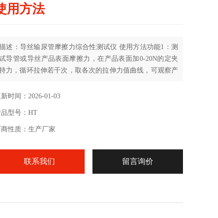
使用方法
描述：导丝输尿管摩擦力综合性测试仪 使用方法功能1：测
试导管或导丝产品表面摩擦力，在产品表面加0-20N的定夹
持力，循环拉伸若干次，取各次的拉伸力值曲线，可观察产
品表面摩擦力数值、变化，计算摩擦系数；
新时间：2026-01-03
产品型号：HT
厂商性质：生产厂家
联系我们
留言询价