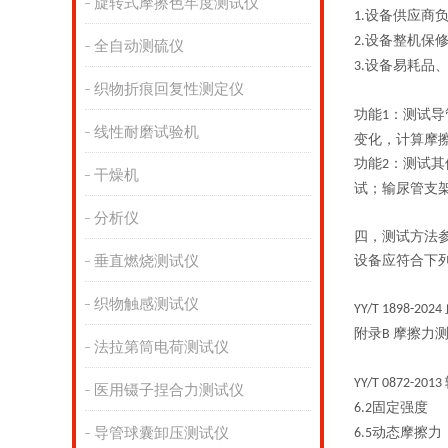
旋转式摩擦色牢度测试仪
设备供应商
1.
设备整机保
2.
全自动测硫仪
设备易耗品
3.
织物折痕回复性测定仪
功能
：测试导
1
线性耐磨试验机
变化，计算摩
功能
：测试其
2
干燥机
试；输尿管支
分析仪
四，测试方法
垂直燃烧测试仪
设备应符合下
织物触感测试仪
YY/T 1898-2024
附录
摩擦力
B
法拉第筒电荷测试仪
YY/T 0872-2013
医用镊子捏合力测试仪
固定强度
6.2
导管球囊卸压测试仪
动态摩擦力
6.5