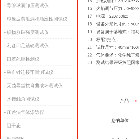
15，
加热功能：
220V,0.5KW
导管球囊卸压测试仪
16，
火焰调节压力：
0-4000
17，
电源：
220v,50hz;
球囊疲劳泄漏和顺应性测试仪
18，
设备外形尺寸约：
900
19，
设备属于落地式：福
织物胀破强度测试仪
20，
标配
把点；
1
利森四足踏轮测试仪
21，
试样尺寸：
40mm*10
22，
气体要求：化学纯丁
口罩死腔检测仪
23，
测试结果评级按照国
采血针连接牢固测试仪
无菌导丝抗弯曲破坏测试仪
水接触角测试仪
产品：
压差法气体渗透仪
您的单位：
阻干态