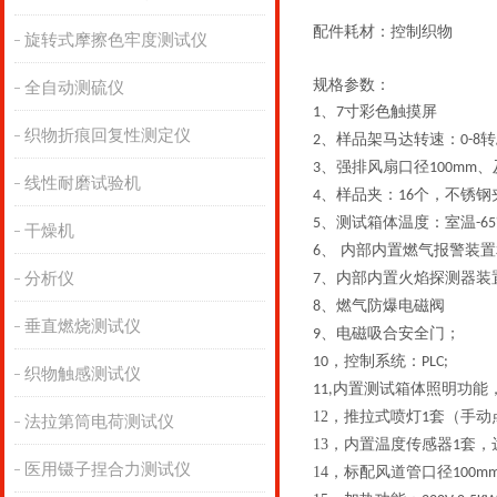
配件耗材：控制织物
旋转式摩擦色牢度测试仪
规格参数：
全自动测硫仪
、
寸彩色触摸屏
1
7
织物折痕回复性测定仪
、样品架马达转速：
转
2
0-8
、强排风扇
口径
、
3
100mm
线性耐磨试验机
、样品夹：
个，不锈钢
4
16
、测试箱体温度：室温
5
-6
干燥机
、
内部内置
燃气报警
装置
6
分析仪
、
内部内置
火焰探测器
装
7
、燃气防爆电磁阀
8
垂直燃烧测试仪
、电磁吸合安全门
；
9
，控制系统：
10
PLC;
织物触感测试仪
内置测试箱体照明功能
11,
12，
推拉式喷灯
套（手动
1
法拉第筒电荷测试仪
13，
内置温度传感器
套，
1
医用镊子捏合力测试仪
14，
标配风道管口径
100m