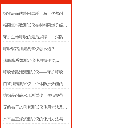
织物表面的轮回磨耗：马丁代尔耐磨仪在多点轨迹与压力恒定下的耐用叙事
极限氧指数测试仪在材料阻燃分级中的浓度边界判定
守护生命呼吸的最后屏障——消防自救呼吸器防护性能测试仪的全面检测
呼吸管路泄漏测试仪怎么选？
热膨胀系数测定仪使用操作要点
呼吸管路泄漏测试仪——守护呼吸类医疗器械安全的精密检测方案
口罩泄露测试仪：个体防护效能的科学评估仪器
纺织品耐静水压测试仪：依循规范，精准测防渗
无纺布干态落絮测试仪使用方法及注意事项详解
水平垂直燃烧测试仪的使用方法与注意事项