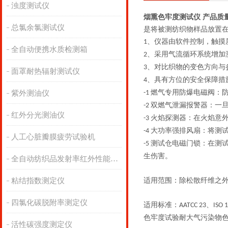
浊度测试仪
烟熏色牢度测试仪 产品质
总氯余氯测试仪
是将被测纺织物样品放置
、仪器由软件控制，触摸
1
全自动便携水质检测箱
、采用气流循环系统增加
2
、对比织物的变色方向与
3
面罩耐热辐射测试仪
、具有方位的安全保障措
4
燃气专用防爆电磁阀：
紫外测油仪
-1
双燃气泄漏报警器：一
-2
红外分光测油仪
火焰探测器：在火焰意
-3
大功率强排风扇：将测
-4
人工心脏瓣膜疲劳试验机
测试仓电磁门锁：在测
-5
生伤害。
全自动纺织品发射率红外性能分析
粘结指数测定仪
适用范围：除松散纤维之
四氯化碳脱附率测定仪
适用标准：
、
AATCC 23
ISO 
色牢度试验耐大气污染物
活性碳强度测定仪