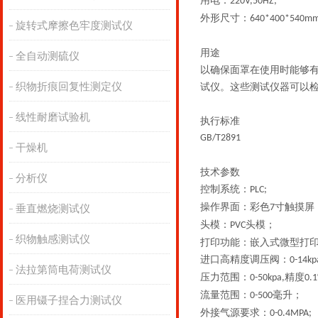
用电：
220V,50HZ;
外形尺寸：
640*400*540mm
旋转式摩擦色牢度测试仪
用途
全自动测硫仪
以确保面罩在使用时能够
织物折痕回复性测定仪
试仪。这些测试仪器可以
线性耐磨试验机
执行标准
GB/T2891
干燥机
技术参数
分析仪
控制系统：
PLC;
操作界面：彩色
寸触摸屏
7
垂直燃烧测试仪
头模：
头模；
PVC
织物触感测试仪
打印功能：嵌入式微型打
进口高精度调压阀：
0-14kp
法拉第筒电荷测试仪
压力范围：
精度
0-50kpa,
0.
流量范围：
毫升；
0-500
医用镊子捏合力测试仪
外接气源要求：
0-0.4MPA;