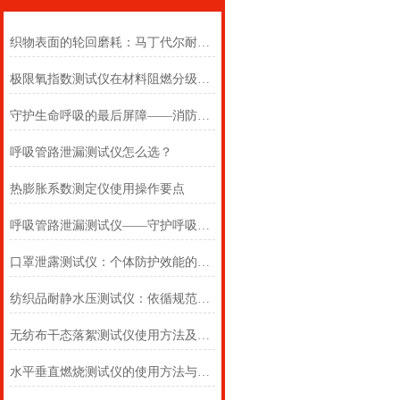
织物表面的轮回磨耗：马丁代尔耐磨仪在多点轨迹与压力恒定下的耐用叙事
极限氧指数测试仪在材料阻燃分级中的浓度边界判定
守护生命呼吸的最后屏障——消防自救呼吸器防护性能测试仪的全面检测
呼吸管路泄漏测试仪怎么选？
热膨胀系数测定仪使用操作要点
呼吸管路泄漏测试仪——守护呼吸类医疗器械安全的精密检测方案
口罩泄露测试仪：个体防护效能的科学评估仪器
纺织品耐静水压测试仪：依循规范，精准测防渗
无纺布干态落絮测试仪使用方法及注意事项详解
水平垂直燃烧测试仪的使用方法与注意事项