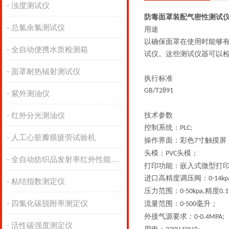
浊度测试仪
防毒面罩装配气密性测试仪
总氯余氯测试仪
用途
以确保面罩在使用时能够
全自动便携水质检测箱
试仪。这些测试仪器可以
面罩耐热辐射测试仪
执行标准
GB/T2891
紫外测油仪
红外分光测油仪
技术参数
控制系统：
PLC;
人工心脏瓣膜疲劳试验机
操作界面：彩色
寸触摸屏
7
头模：
头模；
PVC
全自动纺织品发射率红外性能分析
打印功能：嵌入式微型打
进口高精度调压阀：
0-14kp
粘结指数测定仪
压力范围：
精度
0-50kpa,
0.
四氯化碳脱附率测定仪
流量范围：
毫升；
0-500
外接气源要求：
0-0.4MPA;
活性碳强度测定仪