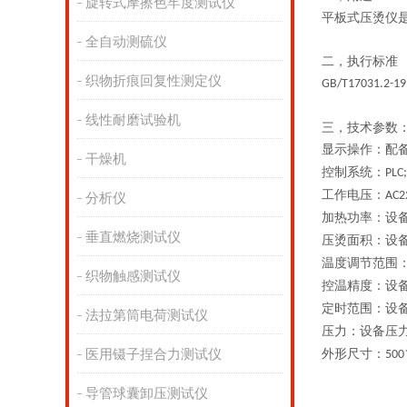
旋转式摩擦色牢度测试仪
平板式压烫仪
全自动测硫仪
二，执行标准
织物折痕回复性测定仪
GB/T17031.2-19
线性耐磨试验机
三，
技术参数
显示操作：配
干燥机
控制系统：
PLC;
工作电压：
AC2
分析仪
加热功率：设
垂直燃烧测试仪
压烫面积：设
温度调节范围
织物触感测试仪
控温精度：设
定时范围：设
法拉第筒电荷测试仪
压力：设备压
医用镊子捏合力测试仪
外形尺寸：
500
导管球囊卸压测试仪