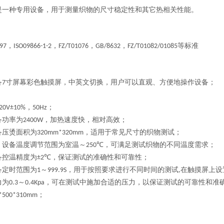
是一种专用设备，用于测量织物的尺寸稳定性和其它热相关性能。
，
，
，
，
等标准
97
ISO09866-1-2
FZ/T01076
GB/8632
FZ/T01082/01085
：
备
寸
屏幕彩色触摸屏，
中英文切换，
用户可以直观、方便地操作设备；
7
，
；
20V±10%
50Hz
备功率为
，加热速度快，相对高效；
2400W
备压烫面积为
，适用于常见尺寸的织物测试；
320mm*320mm
：设备温度调节范围为室温～
，可满足测试织物的不同温度需求；
250℃
备控温精度为
，保证测试的准确性和可靠性；
±2℃
备定时范围为
～
，用于按照要求进行不同时间的测试
在触摸屏上设
1
999.9S
,
力为
～
，可在测试中施加合适的压力，以保证测试的可靠性和准
0.3
0.4Kpa
；
*500*310mm