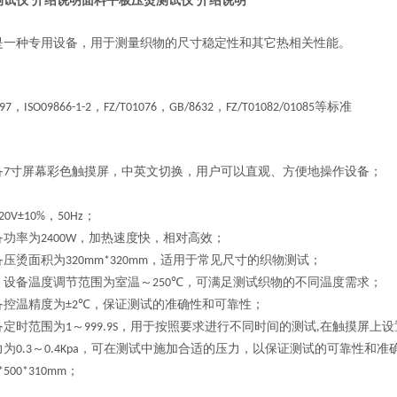
试仪 介绍说明
面料平板压烫测试仪 介绍说明
是一种专用设备，用于测量织物的尺寸稳定性和其它热相关性能。
，
，
，
，
等标准
97
ISO09866-1-2
FZ/T01076
GB/8632
FZ/T01082/01085
：
备
寸
屏幕彩色触摸屏，
中英文切换，
用户可以直观、方便地操作设备；
7
，
；
20V±10%
50Hz
备功率为
，加热速度快，相对高效；
2400W
备压烫面积为
，适用于常见尺寸的织物测试；
320mm*320mm
：设备温度调节范围为室温～
，可满足测试织物的不同温度需求；
250℃
备控温精度为
，保证测试的准确性和可靠性；
±2℃
备定时范围为
～
，用于按照要求进行不同时间的测试
在触摸屏上设
1
999.9S
,
力为
～
，可在测试中施加合适的压力，以保证测试的可靠性和准
0.3
0.4Kpa
；
*500*310mm