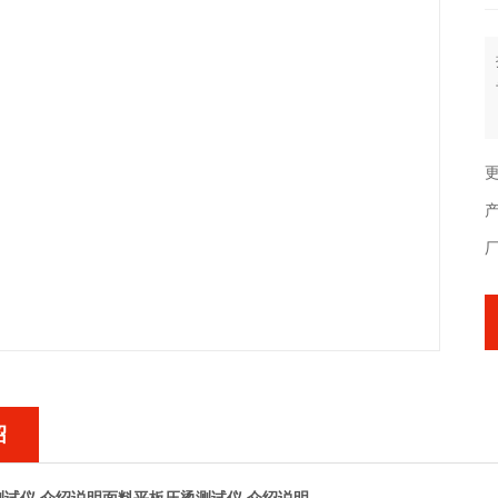
更
产
绍