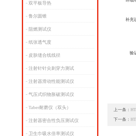
详细
双平板导热
鲁尔圆锥
补充
阻燃测试仪
纸张透气度
验
皮肤缝合线线径
注射针针尖刺穿力测试
注射器滑动性能测试仪
气压式织物胀破测试仪
Taber耐磨仪（双头）
上一条：
H
下一条：
H
注射器密合性负压测试仪
卫生巾吸水倍率测试仪