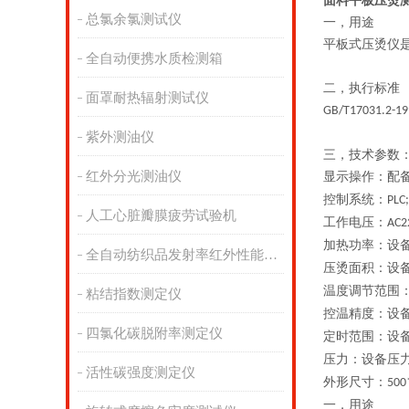
面料平板压烫测
总氯余氯测试仪
一，用途
平板式压烫仪
全自动便携水质检测箱
二，执行标准
面罩耐热辐射测试仪
GB/T17031.2-19
紫外测油仪
三，
技术参数
红外分光测油仪
显示操作：配
控制系统：
PLC;
人工心脏瓣膜疲劳试验机
工作电压：
AC2
加热功率：设
全自动纺织品发射率红外性能分析
压烫面积：设
温度调节范围
粘结指数测定仪
控温精度：设
四氯化碳脱附率测定仪
定时范围：设
压力：设备压
活性碳强度测定仪
外形尺寸：
500
一，用途