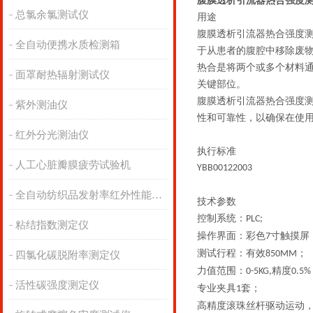
腹膜透析引流器热合强度测
总氯余氯测试仪
用途
腹膜透析引流器热合强度
全自动便携水质检测箱
于从患者的腹腔中移除废
热合是将两个或多个材料
面罩耐热辐射测试仪
关键部位。
腹膜透析引流器热合强度
紫外测油仪
性和可靠性，以确保在使
红外分光测油仪
执行标准
人工心脏瓣膜疲劳试验机
YBB00122003
全自动纺织品发射率红外性能分析
技术参数
控制系统：
PLC;
粘结指数测定仪
操作界面：彩色
寸触摸屏
7
测试行程：有效
；
850MM
四氯化碳脱附率测定仪
力值范围：
精度
0-5KG,
0.5%
活性碳强度测定仪
专业夹具
套；
1
高精度滚珠丝杆驱动运动