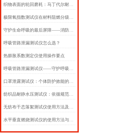
织物表面的轮回磨耗：马丁代尔耐磨仪在多点轨迹与压力恒定下的耐用叙事
极限氧指数测试仪在材料阻燃分级中的浓度边界判定
守护生命呼吸的最后屏障——消防自救呼吸器防护性能测试仪的全面检测
呼吸管路泄漏测试仪怎么选？
热膨胀系数测定仪使用操作要点
呼吸管路泄漏测试仪——守护呼吸类医疗器械安全的精密检测方案
口罩泄露测试仪：个体防护效能的科学评估仪器
纺织品耐静水压测试仪：依循规范，精准测防渗
无纺布干态落絮测试仪使用方法及注意事项详解
水平垂直燃烧测试仪的使用方法与注意事项