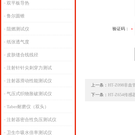
双平板导热
鲁尔圆锥
阻燃测试仪
验证码：
纸张透气度
皮肤缝合线线径
注射针针尖刺穿力测试
注射器滑动性能测试仪
上一条：
HT-Z098
气压式织物胀破测试仪
下一条：
HT-Z654
Taber耐磨仪（双头）
注射器密合性负压测试仪
卫生巾吸水倍率测试仪