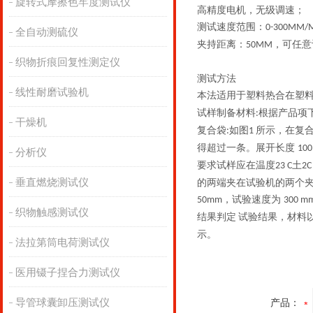
旋转式摩擦色牢度测试仪
高精度电机，无级调速；
测试速度范围：
0-300MM/M
全自动测硫仪
夹持距离：
，可任意
50MM
织物折痕回复性测定仪
测试方法
线性耐磨试验机
本法适用于塑料热合在塑
试样制备材料
根据产品项
:
干燥机
复合袋
如图
所示，在复
:
1
得超过一条。展开长度
10
分析仪
要求试样应在温度
土
23 C
2C
垂直燃烧测试仪
的两端夹在试验机的两个
，试验速度为
50mm
300 m
织物触感测试仪
结果判定
试验结果，材料
示。
法拉第筒电荷测试仪
医用镊子捏合力测试仪
导管球囊卸压测试仪
产品：