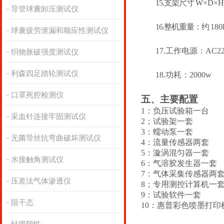
15.
支架尺寸
W×D×H
导管球囊卸压测试仪
16.
整机重量：约
180
球囊疲劳泄漏和顺应性测试仪
17.
工作电源：
AC2
织物胀破强度测试仪
利森四足踏轮测试仪
18.
功耗：
2000w
口罩死腔检测仪
五、主要配置
1：负压试验箱一台
采血针连接牢固测试仪
2；试验架一套
3：蠕动泵一套
无菌导丝抗弯曲破坏测试仪
4：流量传感器两套
5：漩涡混匀器一套
水接触角测试仪
6：气溶胶发生器一套
7：气体采集传感器两
压差法气体渗透仪
8；专用测控计算机一
9：试验软件一套
阻干态
10：惠普彩色喷墨打印