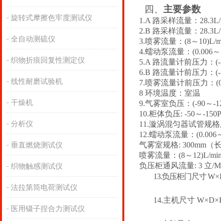
四、
主要参数
旋转式摩擦色牢度测试仪
1.A 路采样流量：28.3L/
2.B 路采样流量：28.3L/
全自动测硫仪
3.喷雾流量：(8～10)L/m
4.蠕动泵流量：(0.006～3.
织物折痕回复性测定仪
5.A 路流量计前压力：(-2
6.B 路流量计前压力：(-2
线性耐磨试验机
7.喷雾流量计前压力：(0
8 环境温度：室温
干燥机
9.气雾室负压：(-90～-12
10.柜体负压: -50～-150P
分析仪
11.漩涡混匀器试管规格及
12.蠕动泵流量：(0.006～3
气雾室规格
: 300mm（
垂直燃烧测试仪
喷雾流量：
(8～12)L/mi
负压柜通风流量
: 3 立/
织物触感测试仪
13.
负压柜门尺寸
W×
法拉第筒电荷测试仪
1
4
.主机尺寸 W×D×H
医用镊子捏合力测试仪