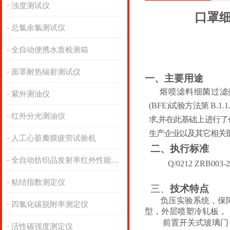
浊度测试仪
口罩
总氯余氯测试仪
全自动便携水质检测箱
面罩耐热辐射测试仪
一、主要用途
熔喷滤料
细菌过滤
紫外测油仪
(BFE
)试验方法第
B.1.1
红外分光测油仪
求
,并在此基础上进行了
生产企业以及其它相关
人工心脏瓣膜疲劳试验机
二、
执行标准
全自动纺织品发射率红外性能分析
Q/0212 ZRB003
粘结指数测定仪
三、
技术特点
负压实验系统，保
四氯化碳脱附率测定仪
型，外层喷塑冷轧板，
前置开关式玻璃门
活性碳强度测定仪