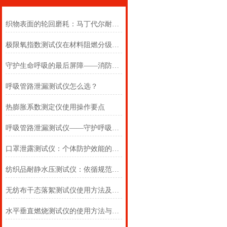
织物表面的轮回磨耗：马丁代尔耐磨仪在多点轨迹与压力恒定下的耐用叙事
极限氧指数测试仪在材料阻燃分级中的浓度边界判定
守护生命呼吸的最后屏障——消防自救呼吸器防护性能测试仪的全面检测
呼吸管路泄漏测试仪怎么选？
热膨胀系数测定仪使用操作要点
呼吸管路泄漏测试仪——守护呼吸类医疗器械安全的精密检测方案
口罩泄露测试仪：个体防护效能的科学评估仪器
纺织品耐静水压测试仪：依循规范，精准测防渗
无纺布干态落絮测试仪使用方法及注意事项详解
水平垂直燃烧测试仪的使用方法与注意事项