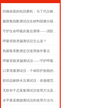
织物表面的轮回磨耗：马丁代尔耐磨仪在多点轨迹与压力恒定下的耐用叙事
极限氧指数测试仪在材料阻燃分级中的浓度边界判定
守护生命呼吸的最后屏障——消防自救呼吸器防护性能测试仪的全面检测
呼吸管路泄漏测试仪怎么选？
热膨胀系数测定仪使用操作要点
呼吸管路泄漏测试仪——守护呼吸类医疗器械安全的精密检测方案
口罩泄露测试仪：个体防护效能的科学评估仪器
纺织品耐静水压测试仪：依循规范，精准测防渗
无纺布干态落絮测试仪使用方法及注意事项详解
水平垂直燃烧测试仪的使用方法与注意事项