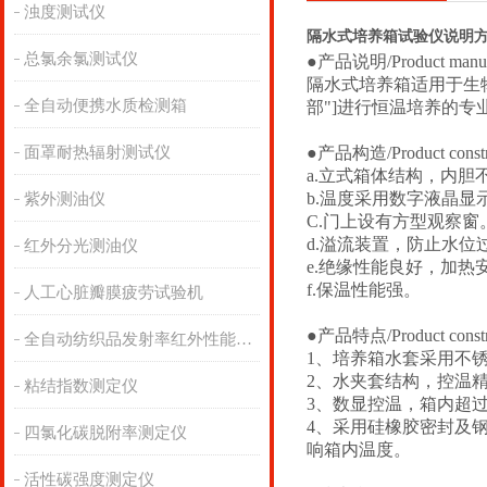
浊度测试仪
隔水式培养箱试验仪说明
总氯余氯测试仪
●产品说明/Product manu
隔水式培养箱适用于
生
全自动便携水质检测箱
部
"]进行恒温培养的专
面罩耐热辐射测试仪
●产品构造/Product constr
a.立式箱体结构，内胆
b.温度采用数字液晶显示
紫外测油仪
C.门上设有方型观察
d.溢流装置，防止水位
红外分光测油仪
e.绝缘性能良好，加热
f.保温性能强。
人工心脏瓣膜疲劳试验机
●产品特点/Product constr
全自动纺织品发射率红外性能分析
1、培养箱水套采用不
2、水夹套结构，控温
粘结指数测定仪
3、数显控温，箱内超
4、采用硅橡胶密封及
四氯化碳脱附率测定仪
响箱内温度。
活性碳强度测定仪