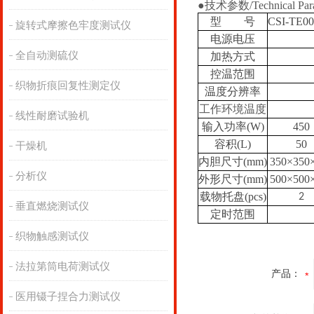
●技术参数/Technical Para
型 号
CSI-TE00
旋转式摩擦色牢度测试仪
电源电压
全自动测硫仪
加热方式
控温范围
织物折痕回复性测定仪
温度分辨率
工作环境温度
线性耐磨试验机
输入功率
(W)
450
容积
(L)
50
干燥机
内胆尺寸
(mm)
3
5
0×3
50
分析仪
外形尺寸
(mm)
500
×500
载物托盘
(pcs)
2
垂直燃烧测试仪
定时范围
织物触感测试仪
法拉第筒电荷测试仪
产品：
医用镊子捏合力测试仪