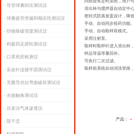
内部设有定时加热，用户
导管球囊卸压测试仪
溶出杯与搅拌器自动定中
密封式防蒸发盖设计，降
球囊疲劳泄漏和顺应性测试仪
手动、自动同步投药功能
织物胀破强度测试仪
手动、自动取样双模式。
采用注射泵。
利森四足踏轮测试仪
取样时取样针进入溶出杯
样品等温等量回补。
口罩死腔检测仪
可执行二次过滤。
取样前系统自动润洗管路
采血针连接牢固测试仪
无菌导丝抗弯曲破坏测试仪
水接触角测试仪
压差法气体渗透仪
产品：
阻干态