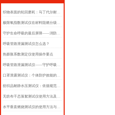
织物表面的轮回磨耗：马丁代尔耐磨仪在多点轨迹与压力恒定下的耐用叙事
极限氧指数测试仪在材料阻燃分级中的浓度边界判定
守护生命呼吸的最后屏障——消防自救呼吸器防护性能测试仪的全面检测
呼吸管路泄漏测试仪怎么选？
热膨胀系数测定仪使用操作要点
呼吸管路泄漏测试仪——守护呼吸类医疗器械安全的精密检测方案
口罩泄露测试仪：个体防护效能的科学评估仪器
纺织品耐静水压测试仪：依循规范，精准测防渗
无纺布干态落絮测试仪使用方法及注意事项详解
水平垂直燃烧测试仪的使用方法与注意事项