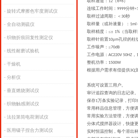
取样通道：
（
）
12
6+6
连续工作时间：
分钟×
9999
旋转式摩擦色牢度测试仪
取样过滤周期：＜
秒
30
取样量（或补液量）：
全自动测硫仪
1ml
取样精度：≤±
（当取样
1%
织物折痕回复性测定仪
取样针前置
μ
孔径的柱
10
m
工作噪声：≤
70dB
线性耐磨试验机
工作电源：
，
AC220V 50HZ
整机功率：
1500W
干燥机
根据用户需求有偿提供
3Q
分析仪
系统可设置三用户。
垂直燃烧测试仪
审计追踪查询的日志记录
保存
万条实验记录，打印
1
织物触感测试仪
常用样品信息管理，方便
常用实验方法管理，方便
法拉第筒电荷测试仪
分体式搅拌器设计，快捷
医用镊子捏合力测试仪
实时恒温控制，每个溶出