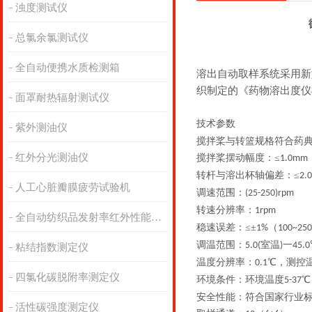
浊度测试仪
总氯余氯测试仪
全自动便携水质检测箱
溶出自动取样系统采用新
织制定的《药物溶出度仪
面罩耐热辐射测试仪
技术参数
紫外测油仪
搅拌桨与转篮规格符合药
红外分光测油仪
搅拌桨摆动幅度：≤
1.0mm
转杆与溶出杯轴偏差：≤
2.
人工心脏瓣膜疲劳试验机
调速范围：
(25-250)rpm
转速分辨率：
1rpm
全自动纺织品发射率红外性能分析
稳速误差：≤±
（
1%
100~250
调温范围：
室温
一
5.0(
)
45.0
粘结指数测定仪
温度分辨率：
℃，测控温
0.1
四氯化碳脱附率测定仪
环境条件：环境温度
℃
5-37
安全性能：符合国家行业
活性碳强度测定仪