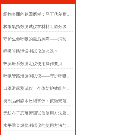
织物表面的轮回磨耗：马丁代尔耐磨仪在多点轨迹与压力恒定下的耐用叙事
极限氧指数测试仪在材料阻燃分级中的浓度边界判定
守护生命呼吸的最后屏障——消防自救呼吸器防护性能测试仪的全面检测
呼吸管路泄漏测试仪怎么选？
热膨胀系数测定仪使用操作要点
呼吸管路泄漏测试仪——守护呼吸类医疗器械安全的精密检测方案
口罩泄露测试仪：个体防护效能的科学评估仪器
纺织品耐静水压测试仪：依循规范，精准测防渗
无纺布干态落絮测试仪使用方法及注意事项详解
水平垂直燃烧测试仪的使用方法与注意事项