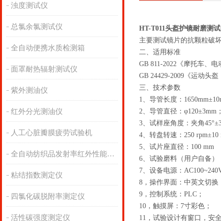
浊度测试仪
总氯余氯测试仪
HT-T011头盔护镜耐磨测
主要测试镜片的抗颗粒破坏性
全自动便携水质检测箱
二、
适用标准
GB 811-2022《摩托车
面罩耐热辐射测试仪
GB 24429-2009《
三、
技术参数
紫外测油仪
1
、
导管长度：1650mm±1
红外分光测油仪
2
、
导管直径：φ120±3mm
3
、
试样座角度：夹角45°±3
人工心脏瓣膜疲劳试验机
4
、
转盘转速：250 rpm±10 
5
、
试片座直径：100 mm
全自动纺织品发射率红外性能分析
6
、
试验磨料（用户自备）：3
7
、
设备电源：AC100~240V 
粘结指数测定仪
8，操作界面：中英文切换
9，控制系统：PLC；
四氯化碳脱附率测定仪
10，触摸屏：7寸彩色；
活性碳强度测定仪
11，试验设计有窗口，安