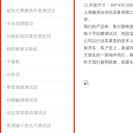
12,外形尺寸：360*450:200
旋转式摩擦色牢度测试仪
上海徽涛自动化设备有限
室。
全自动测硫仪
我们的产品有：鲁尔圆锥
格十字刮擦测试仪、热阻
织物折痕回复性测定仪
公司以行业高素质的技术
新求实，客户至上，真诚
线性耐磨试验机
方朋友的一路相伴而行，
干燥机
昨天我们披荆斩棘，崭露头
分析仪
垂直燃烧测试仪
织物触感测试仪
法拉第筒电荷测试仪
医用镊子捏合力测试仪